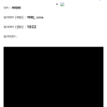
তাল :
কাহারবা
রচনাকাল (বঙ্গাব্দ) :
আষাঢ়, ১৩২৯
রচনাকাল (খৃষ্টাব্দ) :
1922
রচনাস্থান :