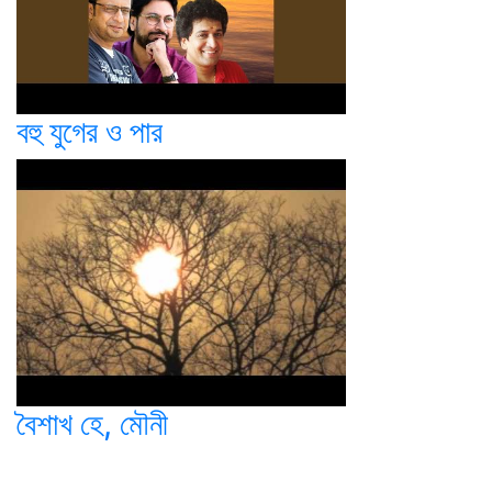
বহু যুগের ও পার
বৈশাখ হে, মৌনী