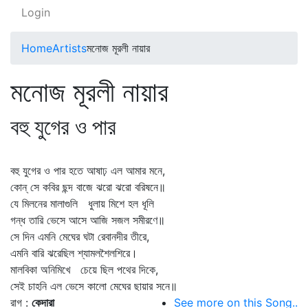
Login
Home
Artists
মনোজ মূরলী নায়ার
মনোজ মূরলী নায়ার
বহু যুগের ও পার
বহু যুগের ও পার হতে আষাঢ় এল আমার মনে,
কোন্‌ সে কবির ছন্দ বাজে ঝরো ঝরো বরিষনে॥
যে মিলনের মালাগুলি ধুলায় মিশে হল ধূলি
গন্ধ তারি ভেসে আসে আজি সজল সমীরণে॥
সে দিন এমনি মেঘের ঘটা রেবানদীর তীরে,
এমনি বারি ঝরেছিল শ্যামলশৈলশিরে।
মালবিকা অনিমিখে চেয়ে ছিল পথের দিকে,
সেই চাহনি এল ভেসে কালো মেঘের ছায়ার সনে॥
রাগ :
কেদারা
See more on this Song..