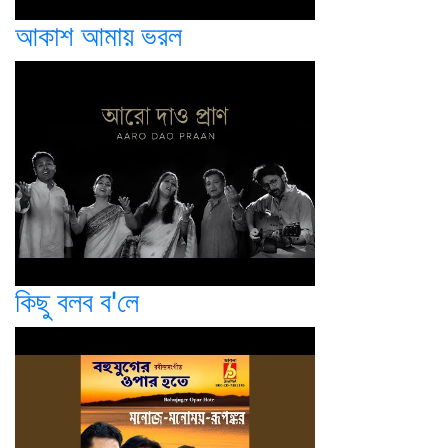
আকাশ আমায় ভরল
কিছু বলব ব'লে