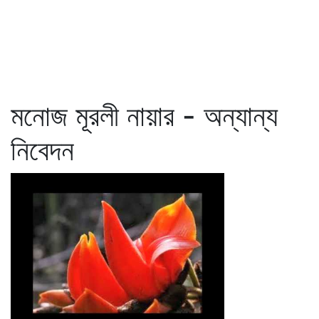
মনোজ মূরলী নায়ার - অন্যান্য
নিবেদন