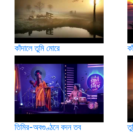
কাঁদালে তুমি মোরে
কা
তিমির-অবগুণ্ঠনে বদন তব
তু