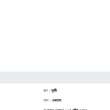
রাগ :
পূরবী
তাল :
একতাল