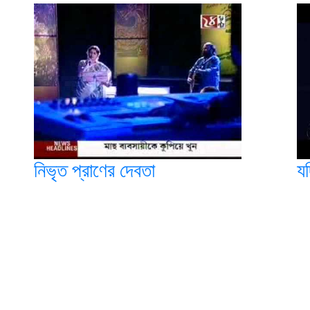
নিভৃত প্রাণের দেবতা
য