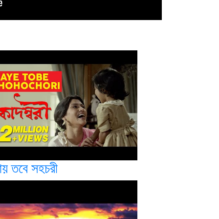
য় তবে সহচরী