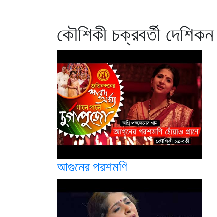
কৌশিকী চক্রবর্তী দেশিকন
আগুনের পরশমণি