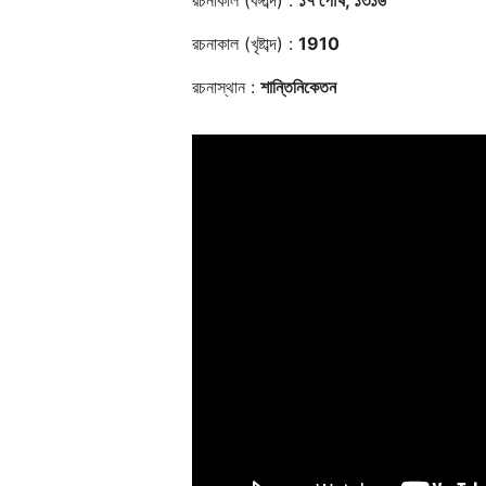
রচনাকাল (বঙ্গাব্দ) :
১৭ পৌষ, ১৩১৬
রচনাকাল (খৃষ্টাব্দ) :
1910
রচনাস্থান :
শান্তিনিকেতন