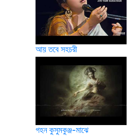
আয় তবে সহচরী
গহন কুসুমকুঞ্জ-মাঝে