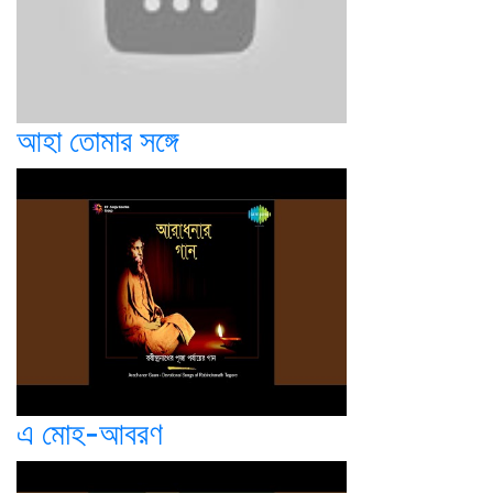
আহা তোমার সঙ্গে
এ মোহ-আবরণ