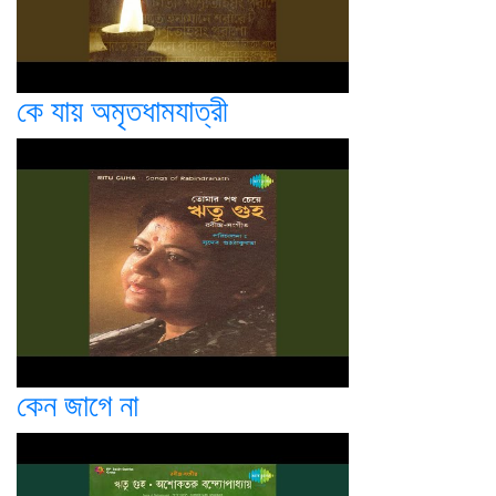
কে যায় অমৃতধামযাত্রী
কেন জাগে না