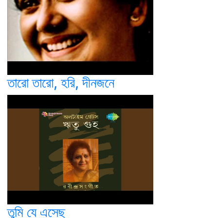
তারো তারো, হরি, দীনজনে
তুমি যে এসেছ