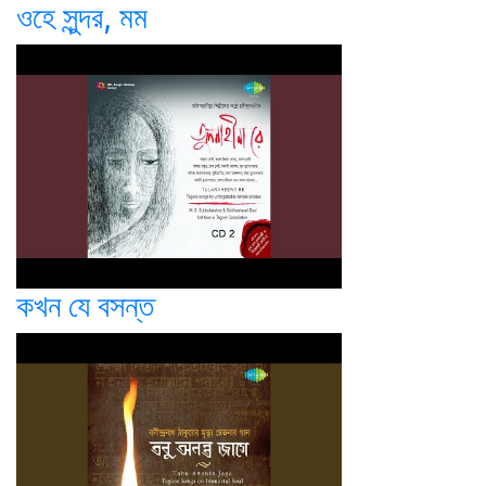
ওহে সুন্দর, মম
কখন যে বসন্ত