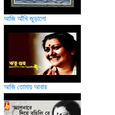
আজি আঁখি জুড়ালো
আজি তোমায় আবার