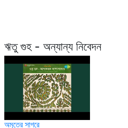
ঋতু গুহ - অন্যান্য নিবেদন
অমৃতের সাগরে