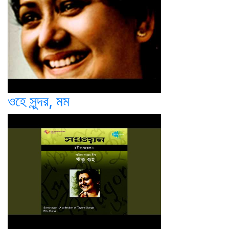
ওহে সুন্দর, মম