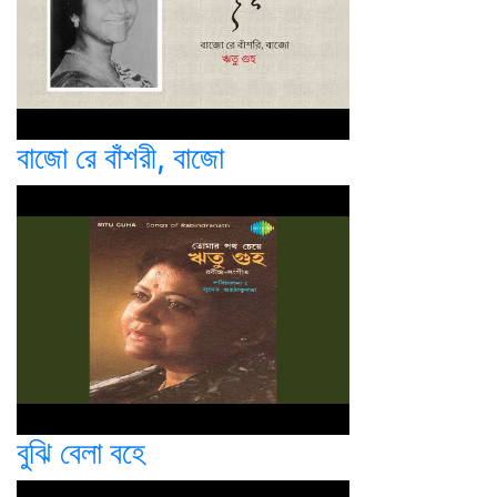
বাজো রে বাঁশরী, বাজো
বুঝি বেলা বহে