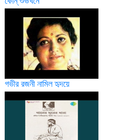
কোন্ শুভখনে
গভীর রজনী নামিল হৃদয়ে