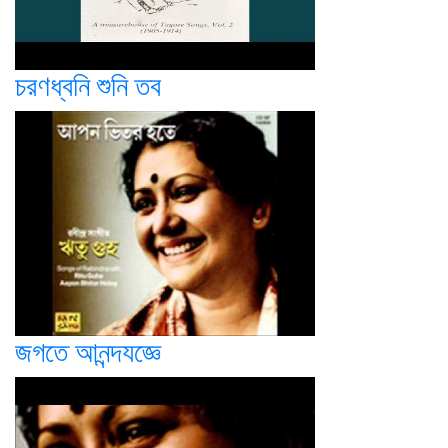
চরণধ্বনি শুনি তব
জগতে আনন্দযজ্ঞে