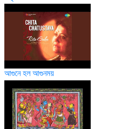
আগুনে হল আগুনময়