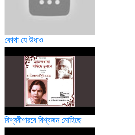
কোথা যে উধাও
বিশ্ববীণারবে বিশ্বজন মোহিছে