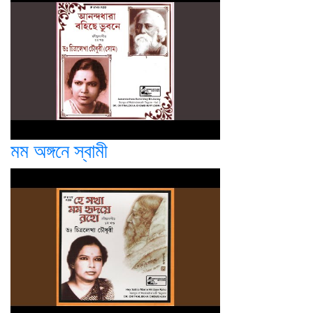
মম অঙ্গনে স্বামী