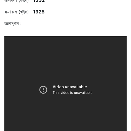
রচনাকাল (বঙ্গাব্দ) :
1332
রচনাকাল (খৃষ্টাব্দ) :
1925
রচনাস্থান :