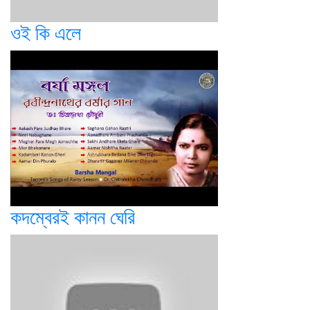
ওই কি এলে
কদম্বেরই কানন ঘেরি