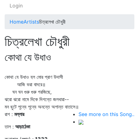
Login
Home
Artists
চিত্রলেখা চৌধুরী
চিত্রলেখা চৌধুরী
কোথা যে উধাও
কোথা যে উধাও হল মোর প্রাণ উদাসী
আজি ভরা বাদরে॥
ঘন ঘন গুরু গুরু গরজিছে,
ঝরো ঝরো নামে দিকে দিগন্তে জলধারা--
মন ছুটে শূন্যে শূন্যে অনন্তে অশান্ত বাতাসে॥
রাগ :
মল্লার
See more on this Song..
তাল :
আড়াঠেকা