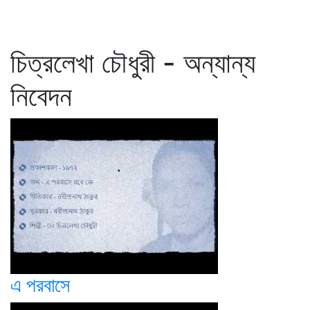
চিত্রলেখা চৌধুরী - অন্যান্য
নিবেদন
এ পরবাসে