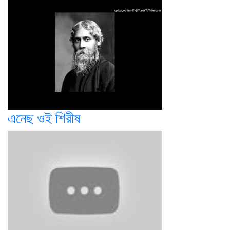
এনেছ ওই শিরীষ