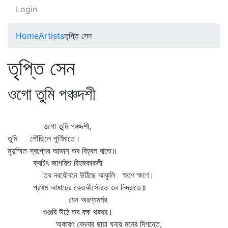
Login
Home
Artists
তৃপ্তি সেন
তৃপ্তি সেন
ওগো তুমি পঞ্চদশী
ওগো তুমি পঞ্চদশী,
তুমি পৌঁছিলে পূর্ণিমাতে।
মৃদুস্মিত স্বপ্নের আভাস তব বিহ্বল রাতে॥
ক্বচিৎ জাগরিত বিহঙ্গকাকলী
তব নবযৌবনে উঠিছে আকুলি ক্ষণে ক্ষণে।
প্রথম আষাঢ়ের কেতকীসৌরভ তব নিদ্রাতে॥
যেন অরণ্যমর্মর
গুঞ্জরি উঠে তব বক্ষ থরথর।
অকারণ বেদনার ছায়া ঘনায় মনের দিগন্তে,