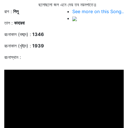
ছলোছলো জল এনে দেয় তব নয়নপাতে॥
রাগ :
পিলু
See more on this Song..
তাল :
কাহারবা
রচনাকাল (বঙ্গাব্দ) :
1346
রচনাকাল (খৃষ্টাব্দ) :
1939
রচনাস্থান :