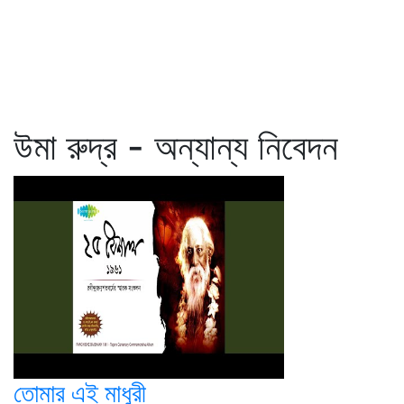
উমা রুদ্র - অন্যান্য নিবেদন
তোমার এই মাধুরী