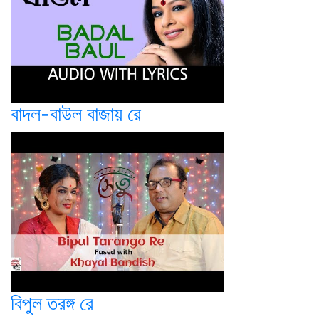
বাদল-বাউল বাজায় রে
বিপুল তরঙ্গ রে