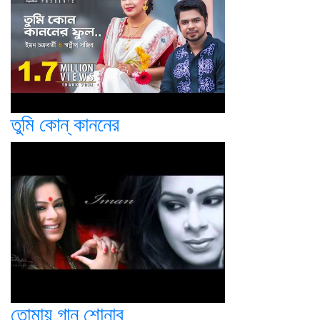
তুমি কোন্ কাননের
তোমায় গান শোনাব