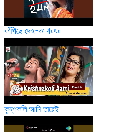
কাঁপিছে দেহলতা থরথর
কৃষ্ণকলি আমি তারেই