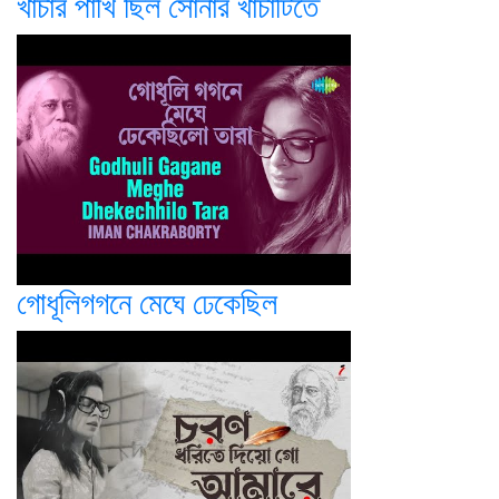
খাঁচার পাখি ছিল সোনার খাঁচাটিতে
গোধূলিগগনে মেঘে ঢেকেছিল