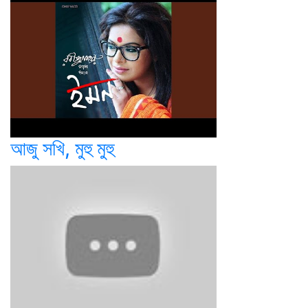
আজু সখি, মুহু মুহু