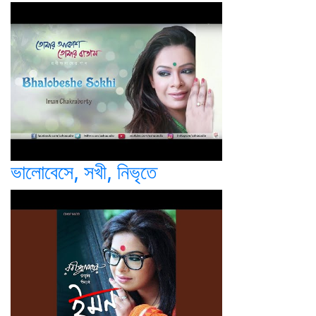
ভালোবেসে, সখী, নিভৃতে