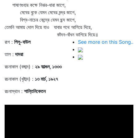
পাষাণগুহার কক্ষে নিঝর-ধারা জাগে,
মেঘের বুকে যেমন মেঘের মন্দ্র জাগে,
বিশ্ব-নাচের কেন্দ্রে যেমন ছন্দ জাগে,
তেমনি আমায় দোল দিয়ে যাও যাবার পথে আগিয়ে দিয়ে,
কাঁদন-বাঁধন ভাগিয়ে দিয়ে॥
রাগ :
পিলু-বাউল
See more on this Song..
তাল :
দাদরা
রচনাকাল (বঙ্গাব্দ) :
২৯ ফাল্গুন, ১৩৩৩
রচনাকাল (খৃষ্টাব্দ) :
১৩ মার্চ, ১৯২৭
রচনাস্থান :
শান্তিনিকেতন