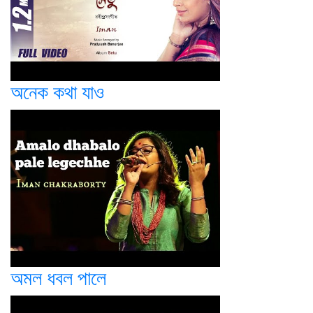
অনেক কথা যাও
অমল ধবল পালে