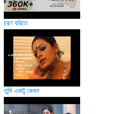
চরণ ধরিতে
তুমি একটু কেবল