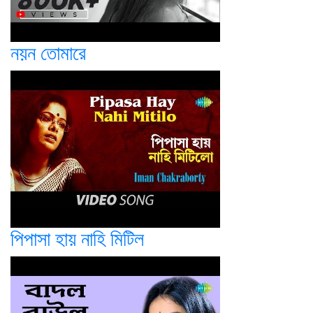
নয়ন তোমারে
পিপাসা হায় নাহি মিটিল