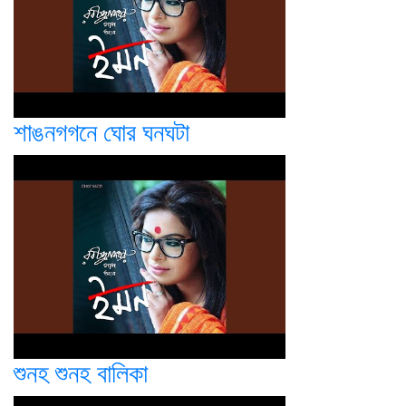
শাঙনগগনে ঘোর ঘনঘটা
শুনহ শুনহ বালিকা