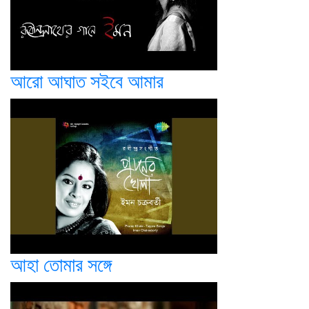
আরো আঘাত সইবে আমার
আহা তোমার সঙ্গে