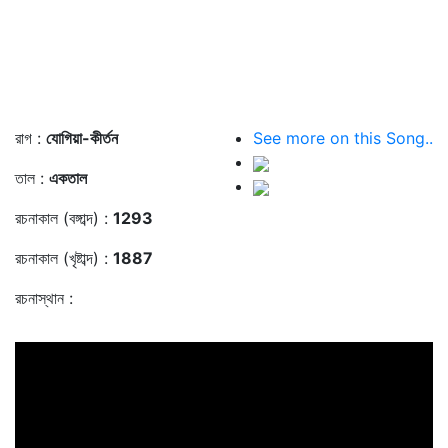
রাগ :
যোগিয়া-কীর্তন
See more on this Song..
তাল :
একতাল
রচনাকাল (বঙ্গাব্দ) :
1293
রচনাকাল (খৃষ্টাব্দ) :
1887
রচনাস্থান :