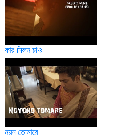
কার মিলন চাও
নয়ন তোমারে