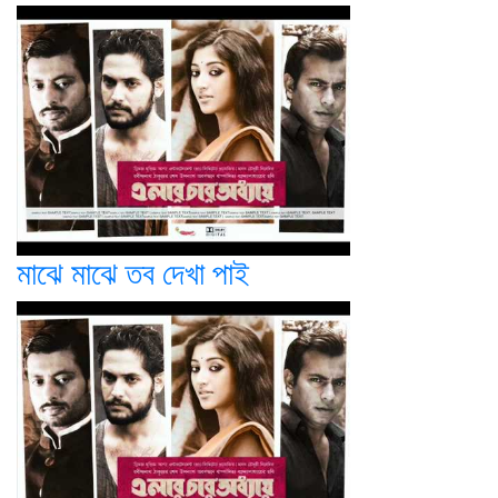
মাঝে মাঝে তব দেখা পাই