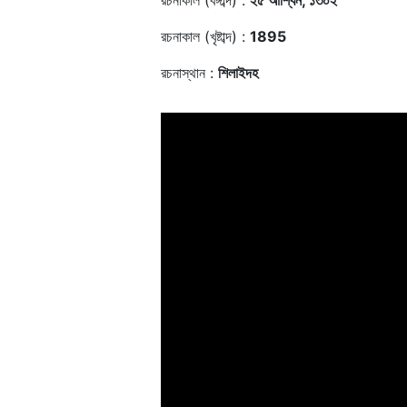
রচনাকাল (বঙ্গাব্দ) :
২৫ আশ্বিন, ১৩০২
রচনাকাল (খৃষ্টাব্দ) :
1895
রচনাস্থান :
শিলাইদহ