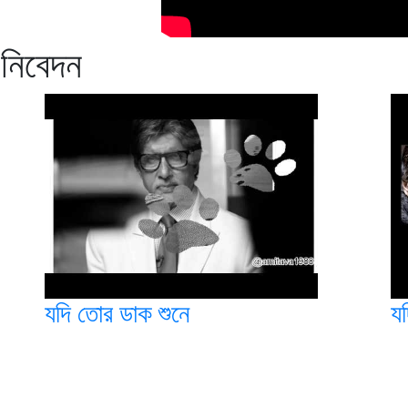
 নিবেদন
যদি তোর ডাক শুনে
য