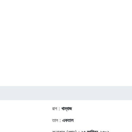
রাগ :
খাম্বাজ
তাল :
একতাল