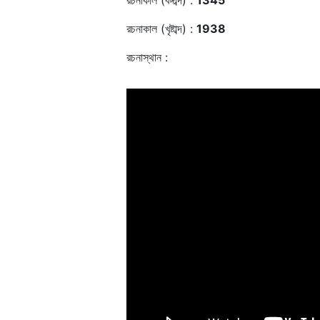
রচনাকাল (বঙ্গাব্দ) :
1345
রচনাকাল (খৃষ্টাব্দ) :
1938
রচনাস্থান :