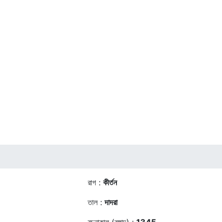
রাগ :
কীর্তন
তাল :
দাদরা