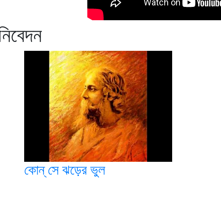
নিবেদন
কোন্‌ সে ঝড়ের ভুল