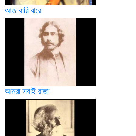
আজ বারি ঝরে
আমরা সবাই রাজা