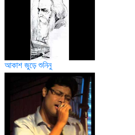
আকাশ জুড়ে শুনিনু