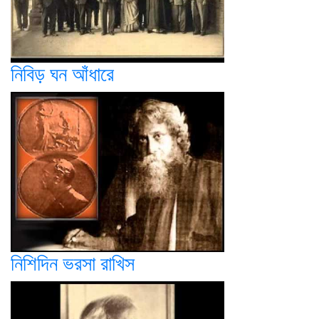
নিবিড় ঘন আঁধারে
নিশিদিন ভরসা রাখিস