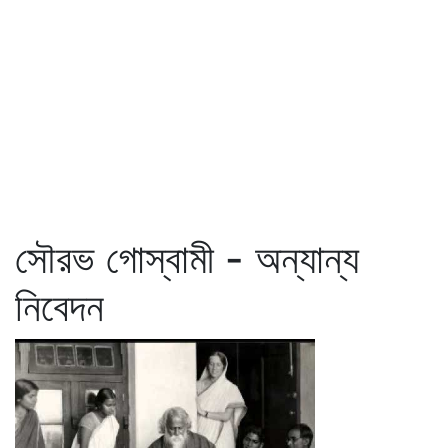
সৌরভ গোস্বামী - অন্যান্য
নিবেদন