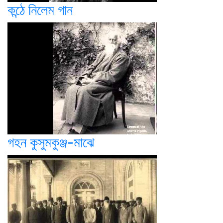
কন্ঠে নিলেম গান
গহন কুসুমকুঞ্জ-মাঝে