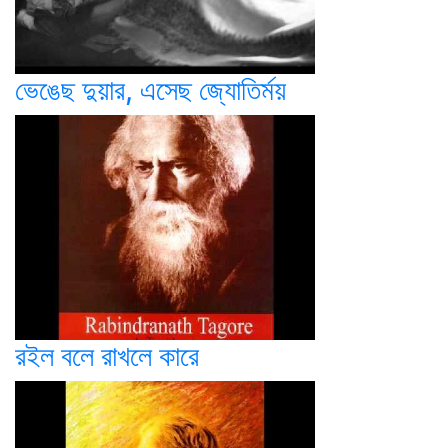
ভেঙেছ দুয়ার, এসেছ জ্যোতির্ময়
রইল বলে রাখলে কারে