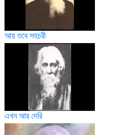
আয় তবে সহচরী
এখন আর দেরি