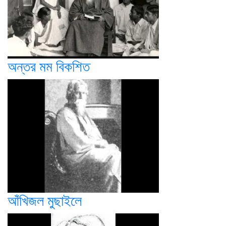
অন্তর মম বিকশিত
আঁখিজল মুছাইলে