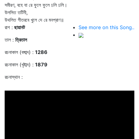
সমীরণ, বহে যা রে ফুলে ফুলে ঢলি ঢলি।
উলসিত তটিনী,
উথলিত গীতরবে খুলে দে রে মনপ্রাণ॥
রাগ :
ছায়ানট
See more on this Song..
তাল :
ত্রিতাল
রচনাকাল (বঙ্গাব্দ) :
1286
রচনাকাল (খৃষ্টাব্দ) :
1879
রচনাস্থান :