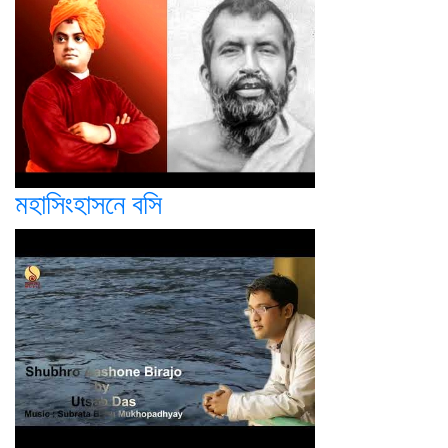
মহাসিংহাসনে বসি