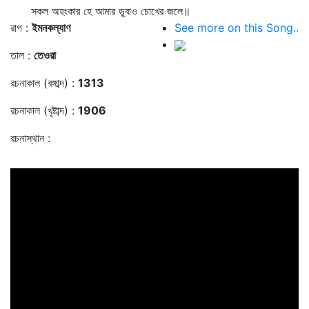
সকল অহংকার হে আমার ডুবাও চোখের জলে॥
রাগ :
ইমনকল্যাণ
See more on this Song..
তাল :
তেওরা
রচনাকাল (বঙ্গাব্দ) :
1313
রচনাকাল (খৃষ্টাব্দ) :
1906
রচনাস্থান :