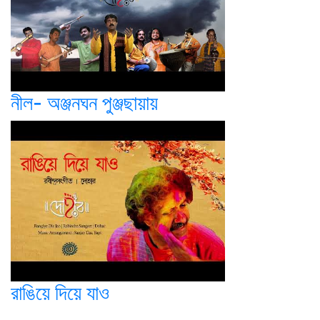
নীল- অঞ্জনঘন পুঞ্জছায়ায়
রাঙিয়ে দিয়ে যাও