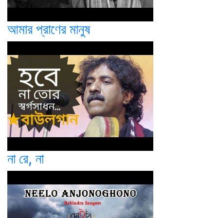
আমার প্রাণের মানুষ
না রে, না