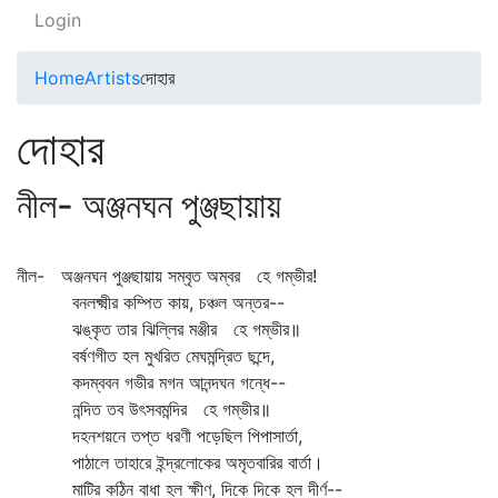
Login
Home
Artists
দোহার
দোহার
নীল- অঞ্জনঘন পুঞ্জছায়ায়
নীল- অঞ্জনঘন পুঞ্জছায়ায় সম্‌বৃত অম্বর হে গম্ভীর!
বনলক্ষ্মীর কম্পিত কায়, চঞ্চল অন্তর--
ঝঙ্কৃত তার ঝিল্লির মঞ্জীর হে গম্ভীর॥
বর্ষণগীত হল মুখরিত মেঘমন্দ্রিত ছন্দে,
কদম্ববন গভীর মগন আনন্দঘন গন্ধে--
নন্দিত তব উৎসবমন্দির হে গম্ভীর॥
দহনশয়নে তপ্ত ধরণী পড়েছিল পিপাসার্তা,
পাঠালে তাহারে ইন্দ্রলোকের অমৃতবারির বার্তা।
মাটির কঠিন বাধা হল ক্ষীণ, দিকে দিকে হল দীর্ণ--