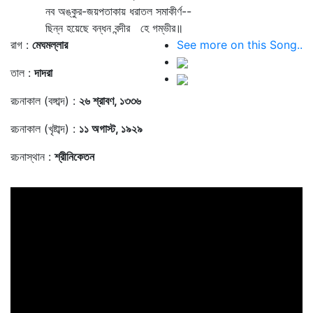
নব অঙ্কুর-জয়পতাকায় ধরাতল সমাকীর্ণ--
ছিন্ন হয়েছে বন্ধন বন্দীর হে গম্ভীর॥
রাগ :
মেঘমল্লার
See more on this Song..
তাল :
দাদরা
রচনাকাল (বঙ্গাব্দ) :
২৬ শ্রাবণ, ১৩৩৬
রচনাকাল (খৃষ্টাব্দ) :
১১ অগাস্ট, ১৯২৯
রচনাস্থান :
শ্রীনিকেতন