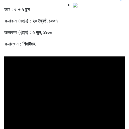
তাল :
২ + ২ ছন্দ
রচনাকাল (বঙ্গাব্দ) :
২০ জ্যৈষ্ঠ, ১৩০৭
রচনাকাল (খৃষ্টাব্দ) :
২ জুন, ১৯০০
রচনাস্থান :
শিলাইদহ