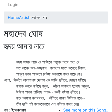
Login
Home
Artists
মহাদেব ঘোষ
মহাদেব ঘোষ
হৃদয় আমার নাচে
হৃদয় আমার নাচে রে আজিকে ময়ূরের মতো নাচে রে।
শত বরনের ভাব-উচ্ছ্বাস কলাপের মতো করেছে বিকাশ,
আকুল পরান আকাশে চাহিয়া উল্লাসে কারে যাচে রে॥
ওগো, নির্জনে বকুলশাখায় দোলায় কে আজি দুলিছে, দোদুল দুলিছে॥
ঝরকে ঝরকে ঝরিছে বকুল, আঁচল আকাশে হতেছে আকুল,
উড়িয়া অলক ঢাকিছে পলক-- কবরী খসিয়া খুলিছে।
ঝরে ঘনধারা নবপল্লবে, কাঁপিছে কানন ঝিল্লির রবে--
তীর ছাপি নদী কলকল্লোলে এল পল্লির কাছে রে॥
রাগ :
ইমনকল্যাণ
See more on this Song..