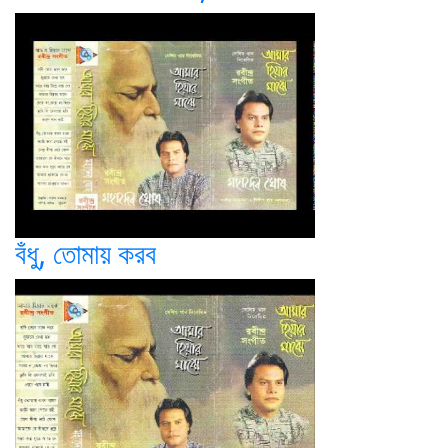
বঁধু, তোমায় করব