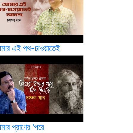
মার এই পথ-চাওয়াতেই
মার প্রাণের 'পরে