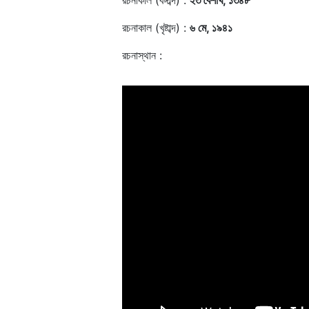
রচনাকাল (বঙ্গাব্দ) :
২৩ বৈশাখ, ১৩৪৮
রচনাকাল (খৃষ্টাব্দ) :
৬ মে, ১৯৪১
রচনাস্থান :