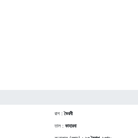
রাগ :
ভৈরবী
তাল :
কাহারবা