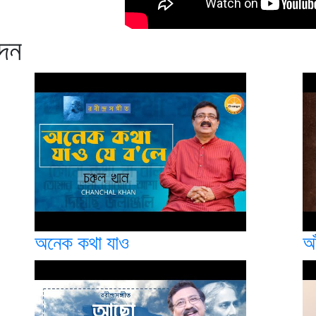
েদন
অনেক কথা যাও
আ