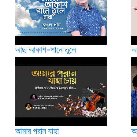
আছ আকাশ-পানে তুলে
আ
আমার পরান যাহা
আ