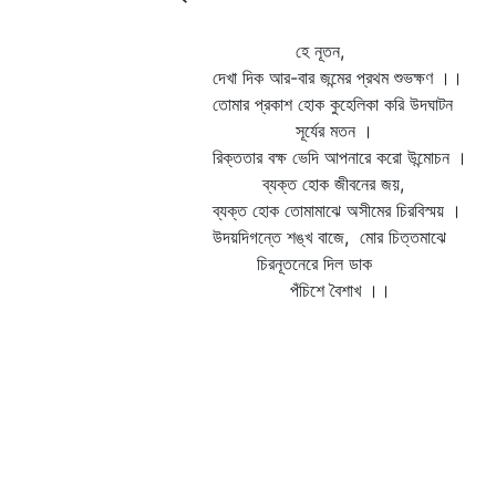
হে নূতন,
দেখা দিক আর-বার জন্মের প্রথম শুভক্ষণ ।।
তোমার প্রকাশ হোক কুহেলিকা করি উদঘাটন
সূর্যের মতন ।
রিক্ততার বক্ষ ভেদি আপনারে করো উন্মোচন ।
ব্যক্ত হোক জীবনের জয়,
ব্যক্ত হোক তোমামাঝে অসীমের চিরবিস্ময় ।
উদয়দিগন্তে শঙ্খ বাজে, মোর চিত্তমাঝে
চিরনূতনেরে দিল ডাক
পঁচিশে বৈশাখ ।।