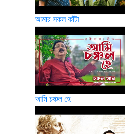
আমার সকল কাঁটা
আমি চঞ্চল হে