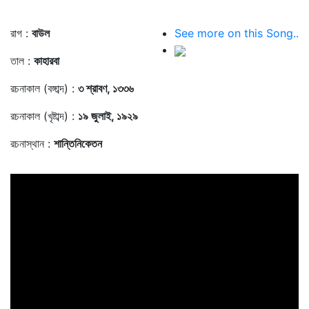
রাগ :
বাউল
See more on this Song..
তাল :
কাহারবা
রচনাকাল (বঙ্গাব্দ) :
৩ শ্রাবণ, ১৩৩৬
রচনাকাল (খৃষ্টাব্দ) :
১৯ জুলাই, ১৯২৯
রচনাস্থান :
শান্তিনিকেতন