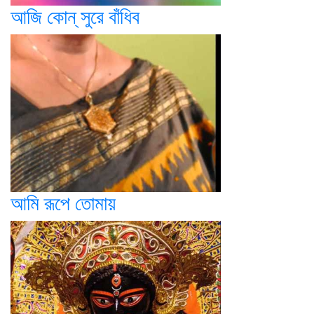
আজি কোন্ সুরে বাঁধিব
আমি রূপে তোমায়