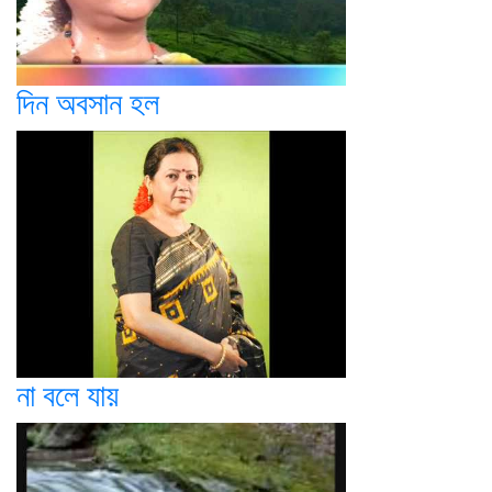
দিন অবসান হল
না বলে যায়