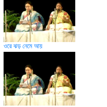
ওরে ঝড় নেমে আয়