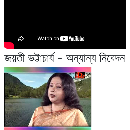
জয়তী ভট্টাচার্য - অন্যান্য নিবেদন