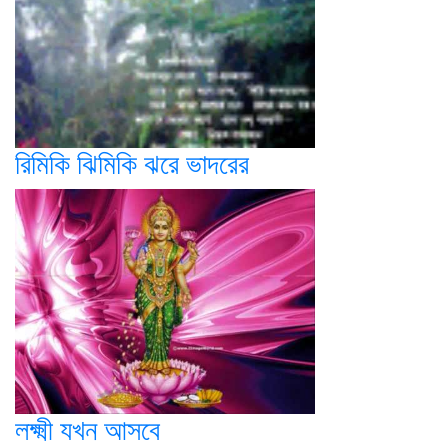
রিমিকি ঝিমিকি ঝরে ভাদরের
লক্ষ্মী যখন আসবে