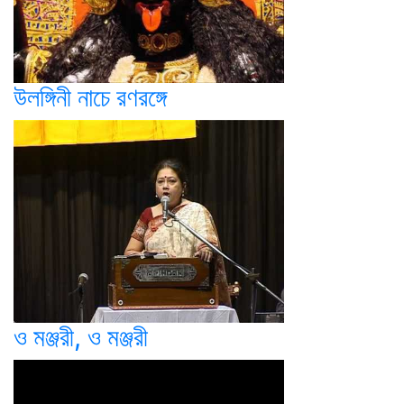
উলঙ্গিনী নাচে রণরঙ্গে
ও মঞ্জরী, ও মঞ্জরী