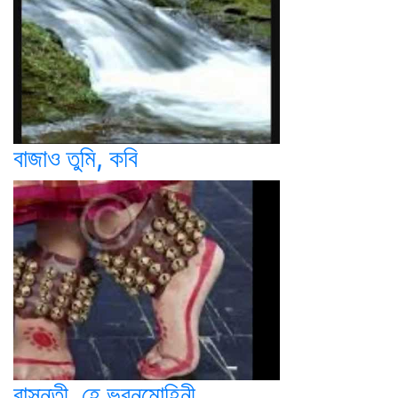
বাজাও তুমি, কবি
বাসন্তী, হে ভুবনমোহিনী