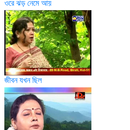
ওরে ঝড় নেমে আয়
জীবন যখন ছিল