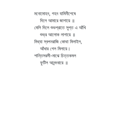
মনোমোহন, গহন যামিনীশেষে
দিলে আমারে জাগায়ে ॥
মেলি দিলে শুভপ্রাতে সুপ্ত এ আঁখি
শুভ্র আলোক লাগায়ে ॥
মিথ্যা স্বপনরাজি কোথা মিলাইল,
আঁধার গেল মিলায়ে।
শান্তিসরসী-মাঝে চিত্তকমল
ফুটিল আনন্দবায়ে ॥