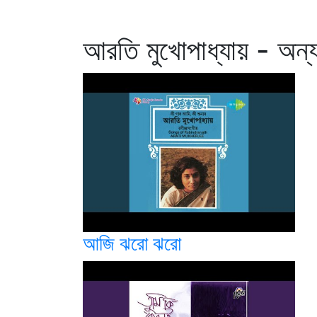
আরতি মুখোপাধ্যায় - অন্য
আজি ঝরো ঝরো