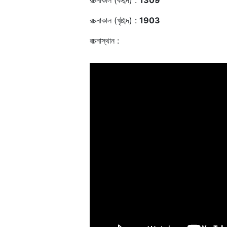
রচনাকাল (বঙ্গাব্দ) :
1309
রচনাকাল (খৃষ্টাব্দ) :
1903
রচনাস্থান :