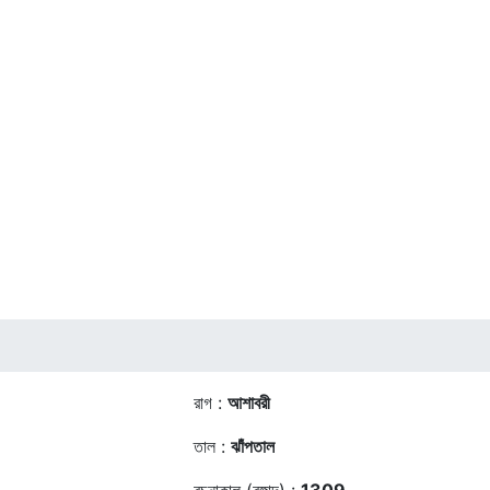
রাগ :
আশাবরী
তাল :
ঝাঁপতাল