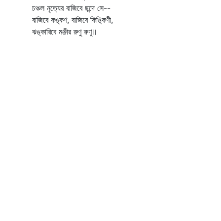
চঞ্চল নৃত্যের বাজিবে ছন্দে সে--
বাজিবে কঙ্কণ, বাজিবে কিঙ্কিণী,
ঝঙ্কারিবে মঞ্জীর রুণু রুণু॥