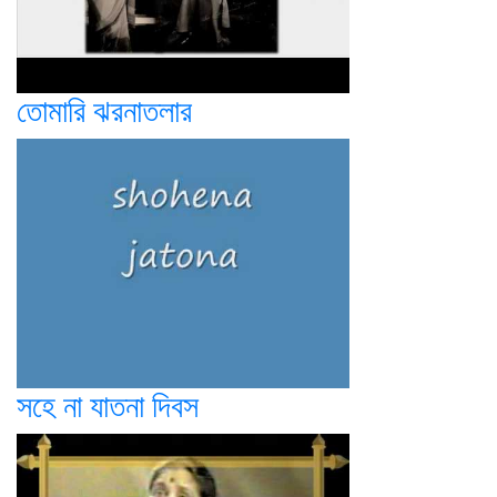
তোমারি ঝরনাতলার
সহে না যাতনা দিবস