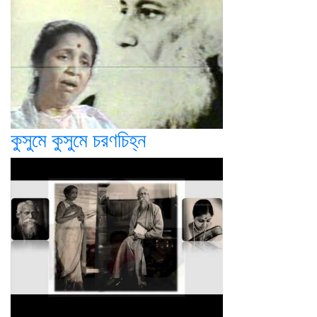
কুসুমে কুসুমে চরণচিহ্ন