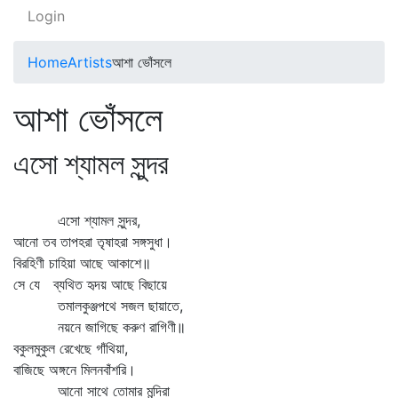
Login
Home
Artists
আশা ভোঁসলে
আশা ভোঁসলে
এসো শ্যামল সুন্দর
এসো শ্যামল সুন্দর,
আনো তব তাপহরা তৃষাহরা সঙ্গসুধা।
বিরহিণী চাহিয়া আছে আকাশে॥
সে যে ব্যথিত হৃদয় আছে বিছায়ে
তমালকুঞ্জপথে সজল ছায়াতে,
নয়নে জাগিছে করুণ রাগিণী॥
বকুলমুকুল রেখেছে গাঁথিয়া,
বাজিছে অঙ্গনে মিলনবাঁশরি।
আনো সাথে তোমার মন্দিরা