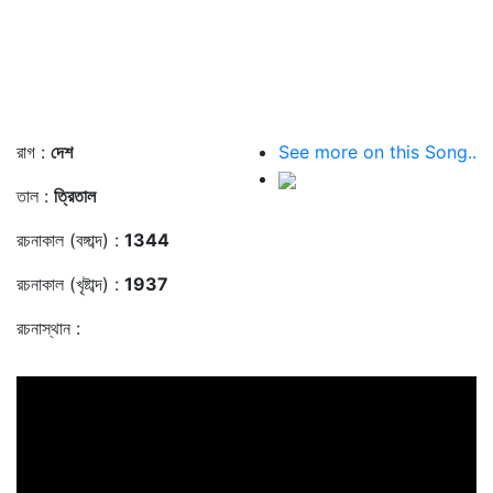
রাগ :
দেশ
See more on this Song..
তাল :
ত্রিতাল
রচনাকাল (বঙ্গাব্দ) :
1344
রচনাকাল (খৃষ্টাব্দ) :
1937
রচনাস্থান :