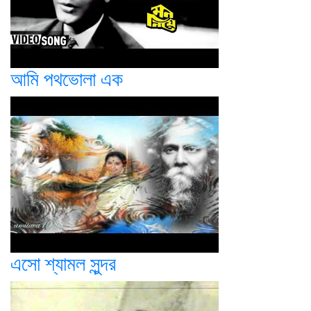
আমি পথভোলা এক
এসো শ্যামল সুন্দর