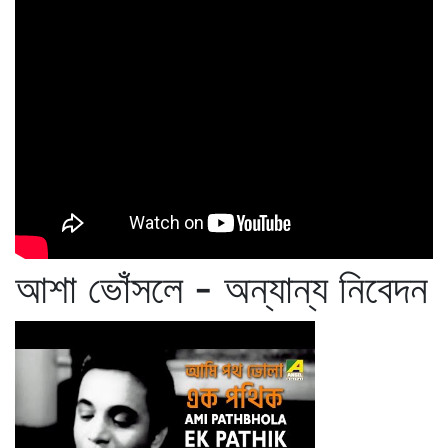
আশা ভোঁসলে - অন্যান্য নিবেদন