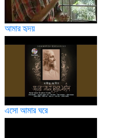
আমার হৃদয়
এসো আমার ঘরে