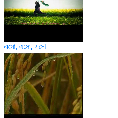
এসো, এসো, এসো