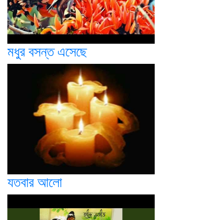
মধুর বসন্ত এসেছে
যতবার আলো