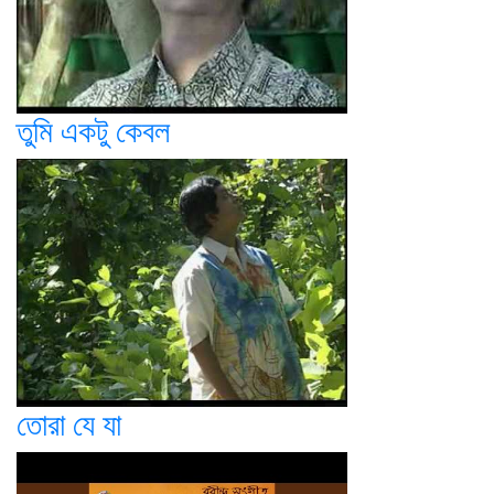
তুমি একটু কেবল
তোরা যে যা