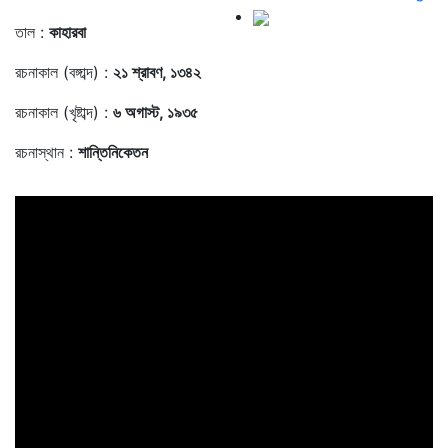
তাল :
কাহারবা
রচনাকাল (বঙ্গাব্দ) :
২১ শ্রাবণ, ১৩৪২
রচনাকাল (খৃষ্টাব্দ) :
৬ অগাস্ট, ১৯৩৫
রচনাস্থান :
শান্তিনিকেতন