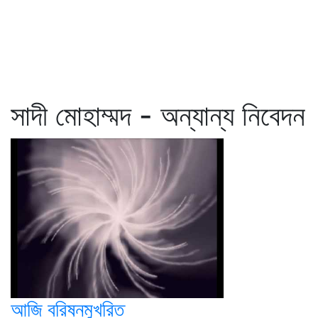
সাদী মোহাম্মদ - অন্যান্য নিবেদন
আজি বরিষনমুখরিত