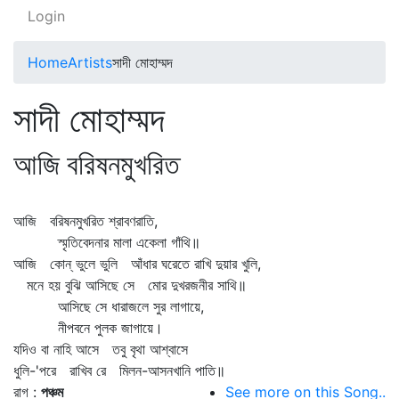
Login
Home
Artists
সাদী মোহাম্মদ
সাদী মোহাম্মদ
আজি বরিষনমুখরিত
আজি বরিষনমুখরিত শ্রাবণরাতি,
স্মৃতিবেদনার মালা একেলা গাঁথি॥
আজি কোন্‌ ভুলে ভুলি আঁধার ঘরেতে রাখি দুয়ার খুলি,
মনে হয় বুঝি আসিছে সে মোর দুখরজনীর সাথি॥
আসিছে সে ধারাজলে সুর লাগায়ে,
নীপবনে পুলক জাগায়ে।
যদিও বা নাহি আসে তবু বৃথা আশ্বাসে
ধুলি-'পরে রাখিব রে মিলন-আসনখানি পাতি॥
রাগ :
পঞ্চম
See more on this Song..