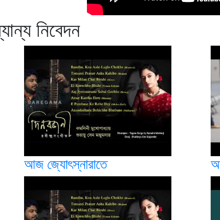
যান্য নিবেদন
আজ জ্যোৎস্নারাতে
আ