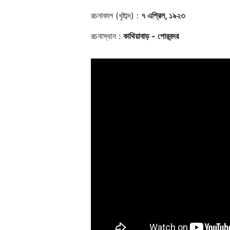
রচনাকাল (খৃষ্টাব্দ) :
৭ এপ্রিল, ১৯২৩
রচনাস্থান :
কাথিয়াবাড় - পোরবন্দর