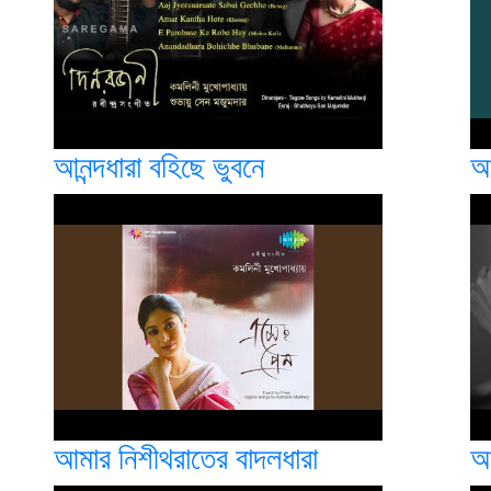
আনন্দধারা বহিছে ভুবনে
আন
আমার নিশীথরাতের বাদলধারা
আ