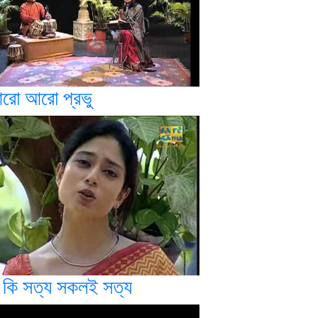
রো আরো প্রভু
 কি সত্য সকলই সত্য