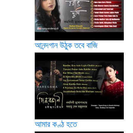
আনন্দগান উঠুক তবে বাজি
আমার কণ্ঠ হতে