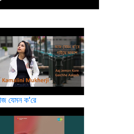
জ যেমন ক'রে