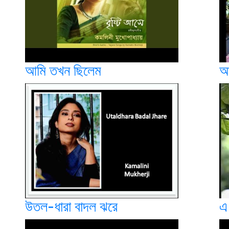
আমি তখন ছিলেম
আ
উতল-ধারা বাদল ঝরে
এ