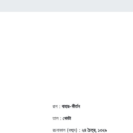
রাগ :
বাহার-কীর্তন
তাল :
খেমটা
রচনাকাল (বঙ্গাব্দ) :
২৪ চৈত্র, ১৩২৯