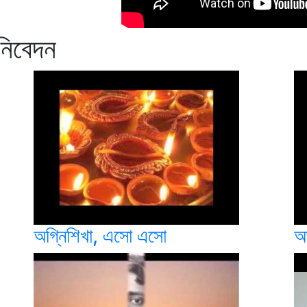
নিবেদন
অগ্নিশিখা, এসো এসো
অজ