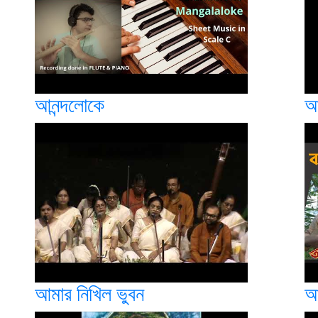
আনন্দলোকে
আ
আমার নিখিল ভুবন
আম