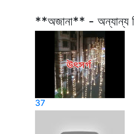
**অজানা** - অন্যান্য 
37