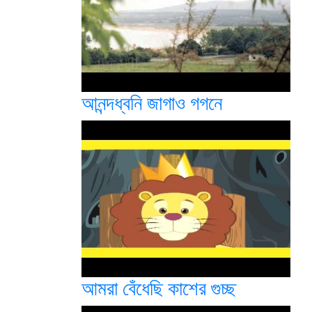
আনন্দধ্বনি জাগাও গগনে
আমরা বেঁধেছি কাশের গুচ্ছ