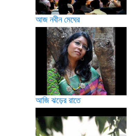
আজ নবীন মেঘের
আজি ঝড়ের রাতে