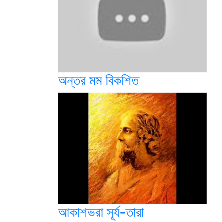
অন্তর মম বিকশিত
আকাশভরা সূর্য-তারা