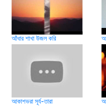
আঁধার শাখা উজল করি
আ
আকাশভরা সূর্য-তারা
আ