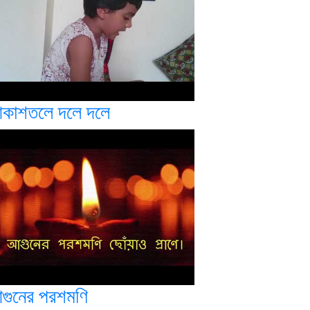
কাশতলে দলে দলে
গুনের পরশমণি