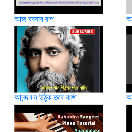
আজ বরষার রূপ
আ
আনন্দগান উঠুক তবে বাজি
আন