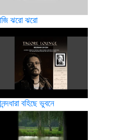
জি ঝরো ঝরো
ন্দধারা বহিছে ভুবনে