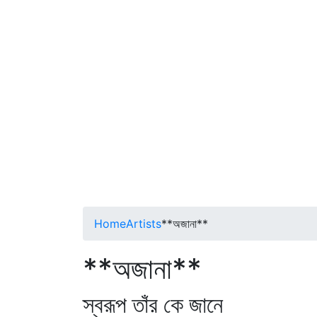
Home
Artists
**অজানা**
**অজানা**
স্বরূপ তাঁর কে জানে