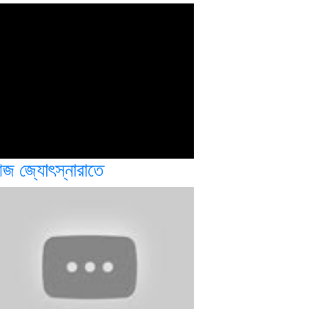
জ জ্যোৎস্নারাতে