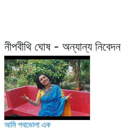
নীপবীথি ঘোষ - অন্যান্য নিবেদন
আমি পথভোলা এক