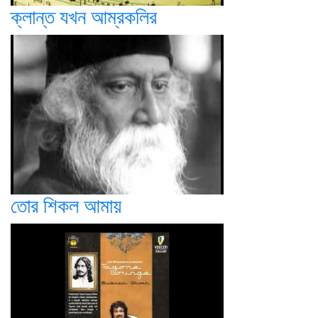
ক্লান্ত যখন আম্রকলির
তোর শিকল আমায়