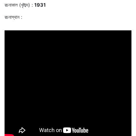
রচনাকাল (খৃষ্টাব্দ) :
1931
রচনাস্থান :