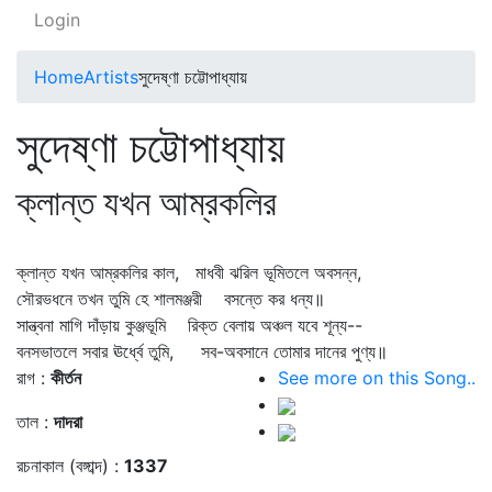
Login
Home
Artists
সুদেষ্ণা চট্টোপাধ্যায়
সুদেষ্ণা চট্টোপাধ্যায়
ক্লান্ত যখন আম্রকলির
ক্লান্ত যখন আম্রকলির কাল, মাধবী ঝরিল ভূমিতলে অবসন্ন,
সৌরভধনে তখন তুমি হে শালমঞ্জরী বসন্তে কর ধন্য॥
সান্ত্বনা মাগি দাঁড়ায় কুঞ্জভূমি রিক্ত বেলায় অঞ্চল যবে শূন্য--
বনসভাতলে সবার ঊর্ধ্বে তুমি, সব-অবসানে তোমার দানের পুণ্য॥
রাগ :
কীর্তন
See more on this Song..
তাল :
দাদরা
রচনাকাল (বঙ্গাব্দ) :
1337