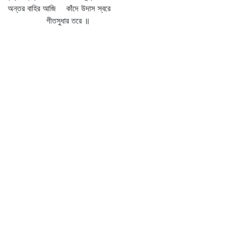
অন্তর বাহির আজি কাঁদে উদাস স্বরে
গীতসুধার তরে ॥