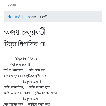
Login
Home
Artists
অজয় চক্রবর্তী
অজয় চক্রবর্তী
চিত্ত পিপাসিত রে
চিত্ত পিপাসিত রে
গীতাসুধার তরে ॥
তাপিত শুষ্কলতা বর্ষণ যাচে যথা
কাতর অন্তর মোর লুণ্ঠিত ধূলি 'পরে
গীতসুধার তরে ॥
আজি বসন্তনিশা, আজি অনন্ত তৃষা,
আজি এ জাগ্রত প্রাণ তৃষিত চকোর-সমান
গীতসুধার তরে।
চন্দ্র অতন্দ্র নভে জাগিছে সুপ্ত ভবে