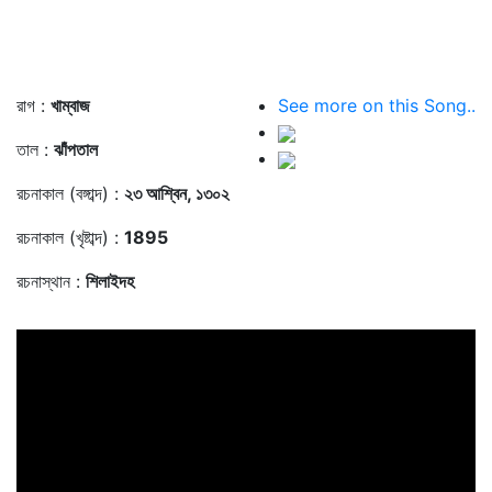
রাগ :
খাম্বাজ
See more on this Song..
তাল :
ঝাঁপতাল
রচনাকাল (বঙ্গাব্দ) :
২৩ আশ্বিন, ১৩০২
রচনাকাল (খৃষ্টাব্দ) :
1895
রচনাস্থান :
শিলাইদহ