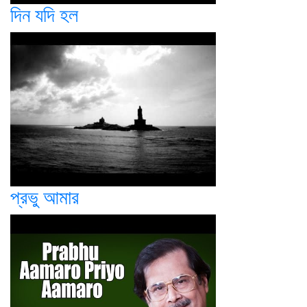
দিন যদি হল
প্রভু আমার