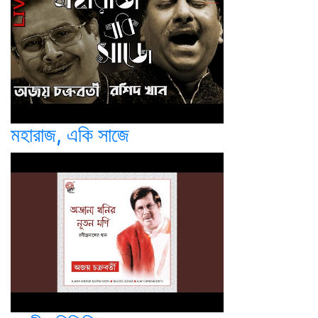
মহারাজ, একি সাজে