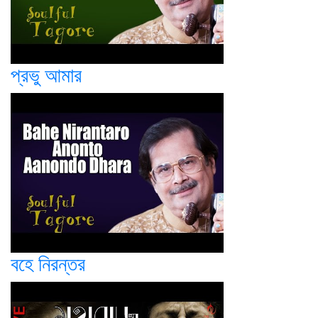
প্রভু আমার
বহে নিরন্তর