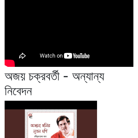
অজয় চক্রবর্তী - অন্যান্য
নিবেদন