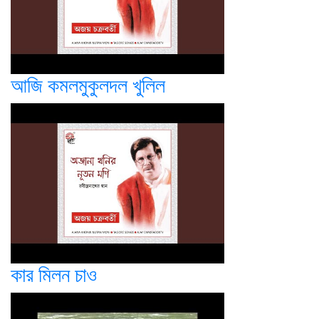
আজি কমলমুকুলদল খুলিল
কার মিলন চাও