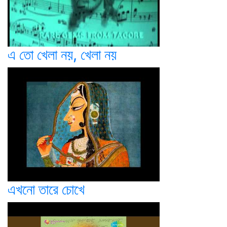
এ তো খেলা নয়, খেলা নয়
এখনো তারে চোখে