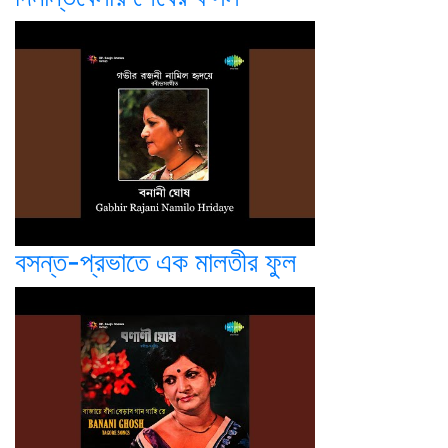
বসন্ত-প্রভাতে এক মালতীর ফুল