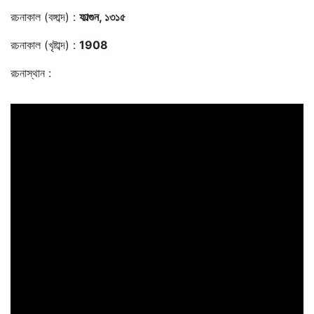
রচনাকাল (বঙ্গাব্দ) :
ফাল্গুন, ১৩১৫
রচনাকাল (খৃষ্টাব্দ) :
1908
রচনাস্থান :