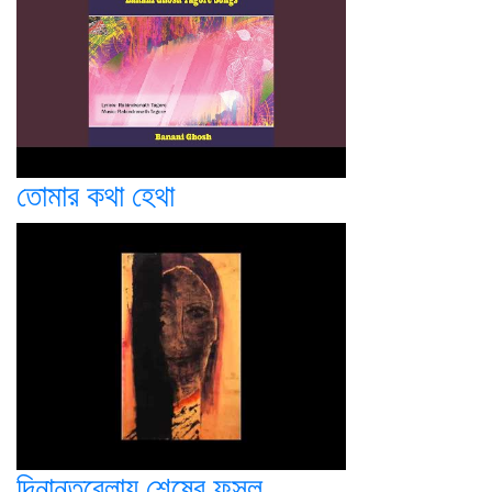
তোমার কথা হেথা
দিনান্তবেলায় শেষের ফসল