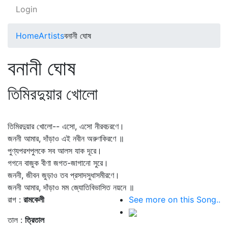
Login
Home
Artists
বনানী ঘোষ
বনানী ঘোষ
তিমিরদুয়ার খোলো
তিমিরদুয়ার খোলো-- এসো, এসো নীরবচরণে।
জননী আমার, দাঁড়াও এই নবীন অরুণকিরণে ॥
পুণ্যপরশপুলকে সব আলস যাক দূরে।
গগনে বাজুক বীণা জগত-জাগানো সুরে।
জননী, জীবন জুড়াও তব প্রসাদসুধাসমীরণে।
জননী আমার, দাঁড়াও মম জ্যোতিবিভাসিত নয়নে ॥
রাগ :
রামকেলী
See more on this Song..
তাল :
ত্রিতাল