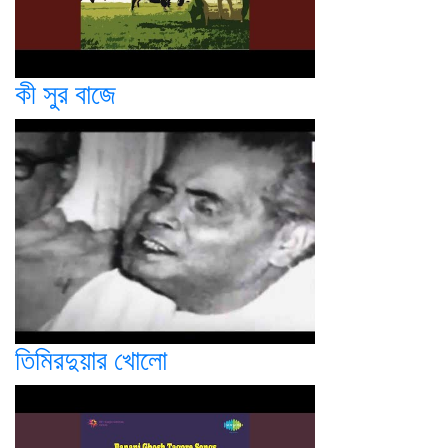
কী সুর বাজে
তিমিরদুয়ার খোলো