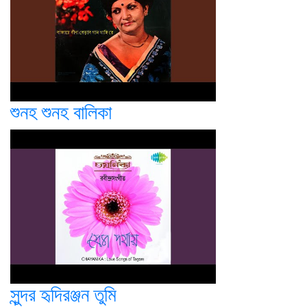
শুনহ শুনহ বালিকা
সুন্দর হৃদিরঞ্জন তুমি