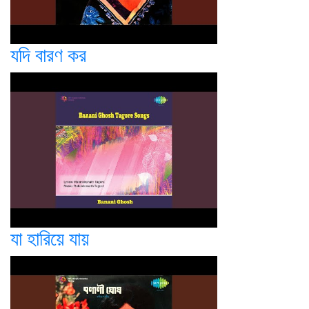
যদি বারণ কর
যা হারিয়ে যায়