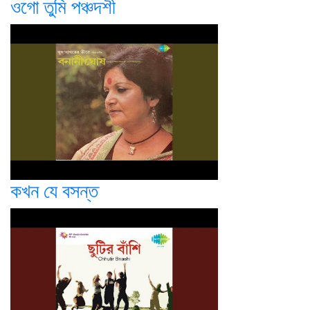
ওগো তুমি পঞ্চদশী
কখন যে বসন্ত