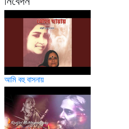
নিবেদন
আমি বহু বাসনায়