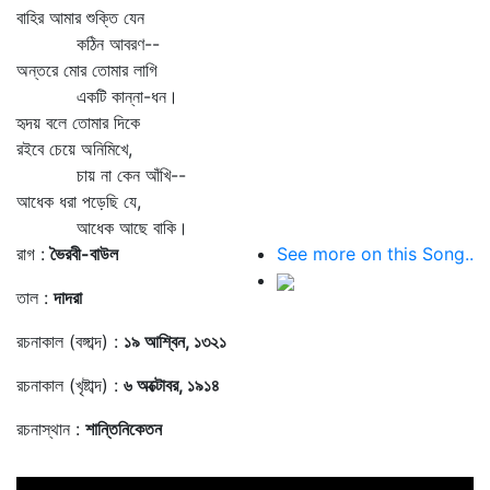
বাহির আমার শুক্তি যেন
কঠিন আবরণ--
অন্তরে মোর তোমার লাগি
একটি কান্না-ধন।
হৃদয় বলে তোমার দিকে
রইবে চেয়ে অনিমিখে,
চায় না কেন আঁখি--
আধেক ধরা পড়েছি যে,
আধেক আছে বাকি।
রাগ :
ভৈরবী-বাউল
See more on this Song..
তাল :
দাদরা
রচনাকাল (বঙ্গাব্দ) :
১৯ আশ্বিন, ১৩২১
রচনাকাল (খৃষ্টাব্দ) :
৬ অক্টোবর, ১৯১৪
রচনাস্থান :
শান্তিনিকেতন