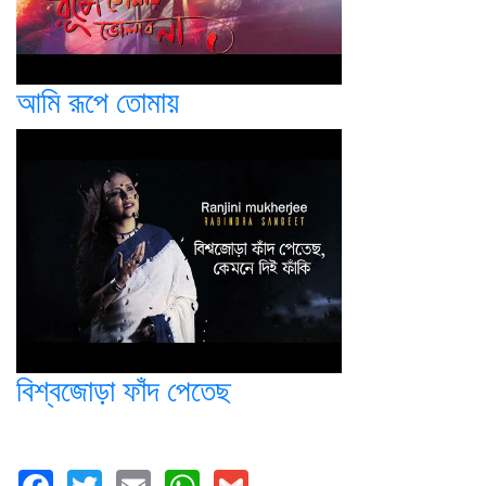
আমি রূপে তোমায়
বিশ্বজোড়া ফাঁদ পেতেছ