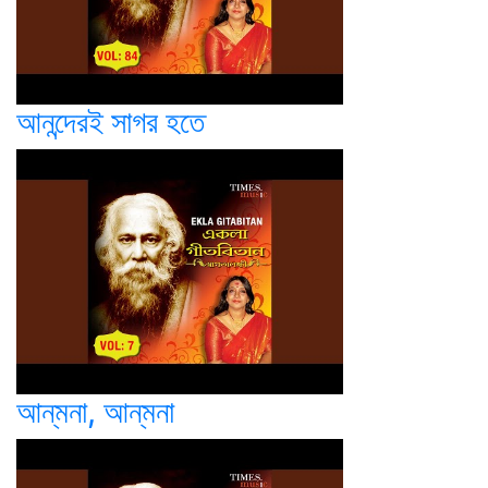
আনন্দেরই সাগর হতে
আন্‌মনা, আন্‌মনা