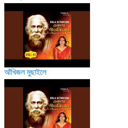
আঁখিজল মুছাইলে