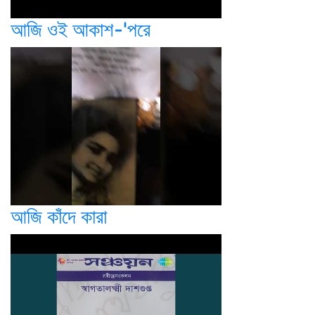
আজি ওই আকাশ-'পরে
আজি কাঁদে কারা