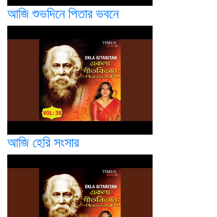
আজি শুভদিনে পিতার ভবনে
আজি হেরি সংসার