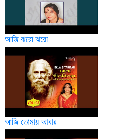
আজি ঝরো ঝরো
আজি তোমায় আবার