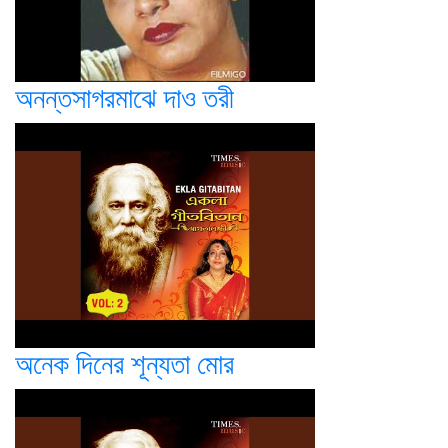
অনন্তসাগরমাঝে দাও তরী
অনেক দিনের শূন্যতা মোর