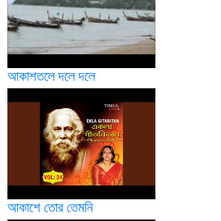
আকাশতলে দলে দলে
আকাশে তোর তেমনি