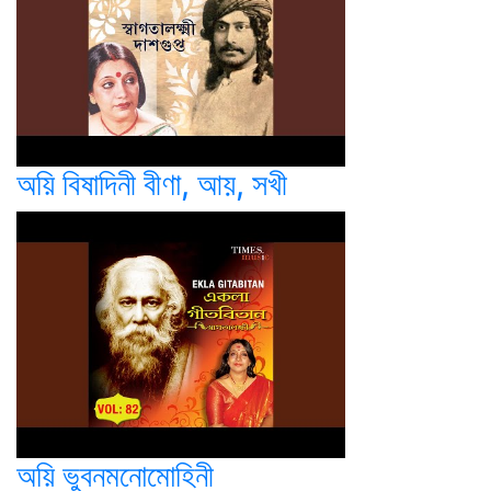
অয়ি বিষাদিনী বীণা, আয়, সখী
অয়ি ভুবনমনোমোহিনী