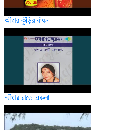
আঁধার কুঁড়ির বাঁধন
আঁধার রাতে একলা