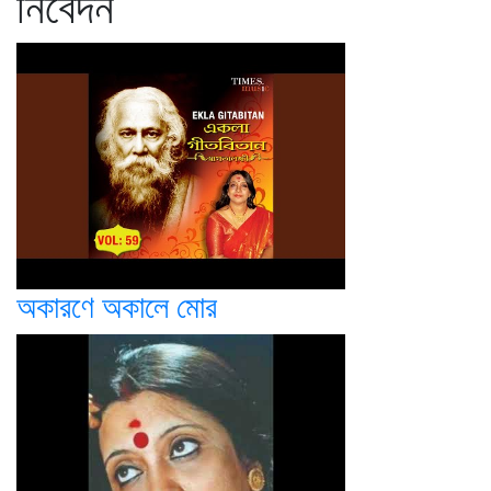
নিবেদন
অকারণে অকালে মোর