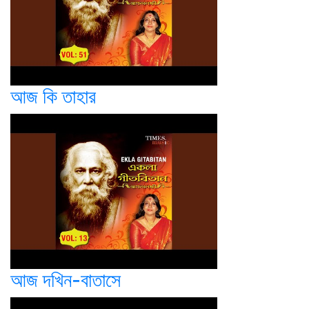
আজ কি তাহার
আজ দখিন-বাতাসে