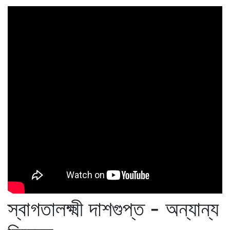
স্বাগতালক্ষ্মী দাশগুপ্ত - অন্যান্য