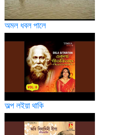
অমল ধবল পালে
অল্প লইয়া থাকি