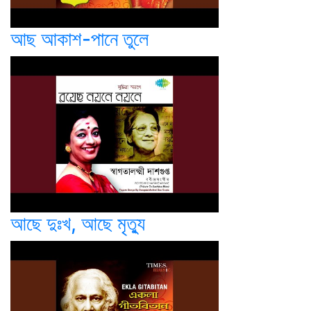
আছ আকাশ-পানে তুলে
আছে দুঃখ, আছে মৃত্যু