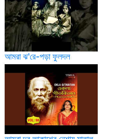
আমরা ঝ'রে-পড়া ফুলদল