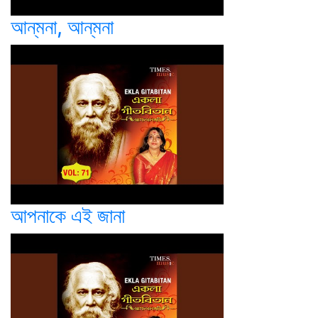
আন্‌মনা, আন্‌মনা
আপনাকে এই জানা