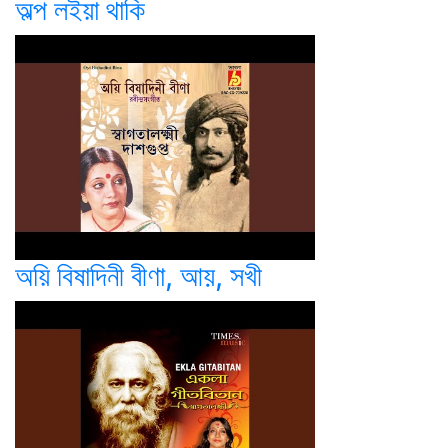
অল্প লইয়া থাকি
অয়ি বিষাদিনী বীণা, আয়, সখী