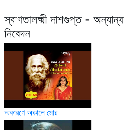
স্বাগতালক্ষ্মী দাশগুপ্ত - অন্যান্য
নিবেদন
অকারণে অকালে মোর