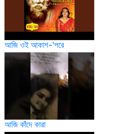
আজি ওই আকাশ-'পরে
আজি কাঁদে কারা