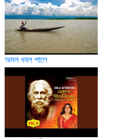
অমল ধবল পালে