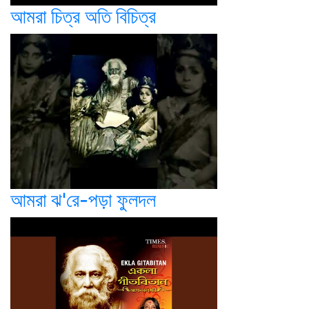
আমরা চিত্র অতি বিচিত্র
আমরা ঝ'রে-পড়া ফুলদল