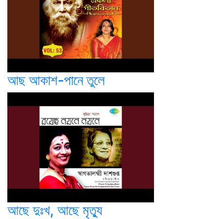
আছ আকাশ-পানে তুলে
আছে দুঃখ, আছে মৃত্যু