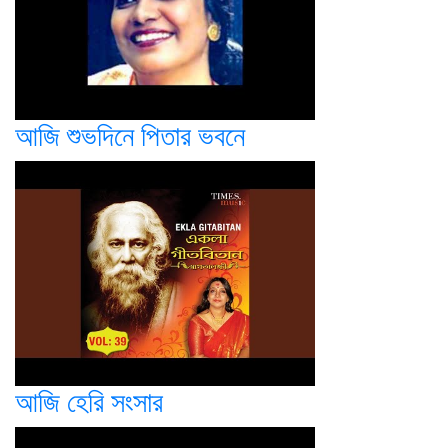
আজি শুভদিনে পিতার ভবনে
আজি হেরি সংসার