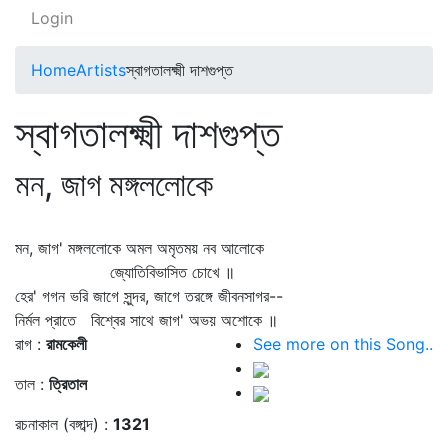
Login
Home
Artists
স্বাগতালক্ষ্মী দাশগুপ্ত
স্বাগতালক্ষ্মী দাশগুপ্ত
মন, জাগ মঙ্গললোকে
মন, জাগ' মঙ্গললোকে অমল অমৃতময় নব আলোকে
জ্যোতিবিভাসিত চোখে ॥
হের' গগন ভরি জাগে সুন্দর, জাগে তরঙ্গে জীবনসাগর--
নির্মল প্রাতে বিশ্বের সাথে জাগ' অভয় অশোকে ॥
রাগ :
রামকেলী
See more on this Song..
তাল :
ত্রিতাল
রচনাকাল (বঙ্গাব্দ) :
1321