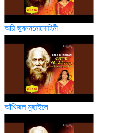
অয়ি ভুবনমনোমোহিনী
আঁখিজল মুছাইলে