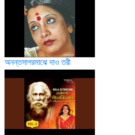
অনন্তসাগরমাঝে দাও তরী