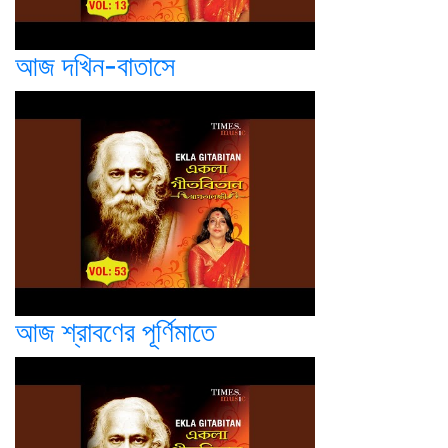
আজ দখিন-বাতাসে
আজ শ্রাবণের পূর্ণিমাতে