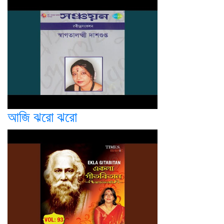
আজি ঝরো ঝরো