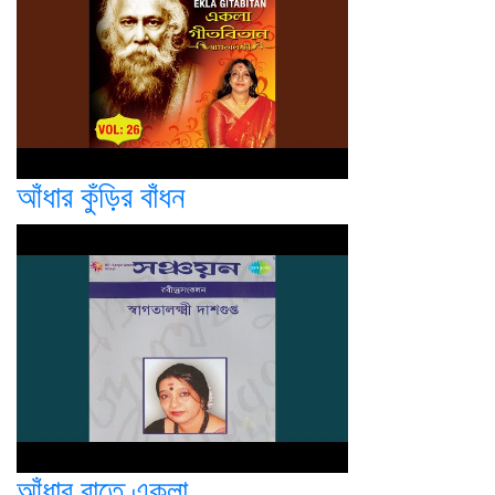
আঁধার কুঁড়ির বাঁধন
আঁধার রাতে একলা