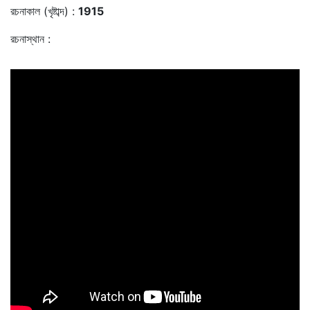
রচনাকাল (খৃষ্টাব্দ) :
1915
রচনাস্থান :