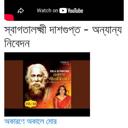
স্বাগতালক্ষ্মী দাশগুপ্ত - অন্যান্য
নিবেদন
অকারণে অকালে মোর