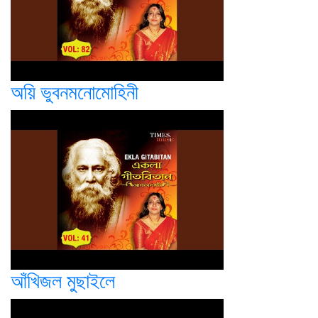
অয়ি ভুবনমনোমোহিনী
আঁখিজল মুছাইলে