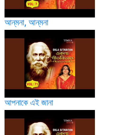
আন্‌মনা, আন্‌মনা
আপনাকে এই জানা