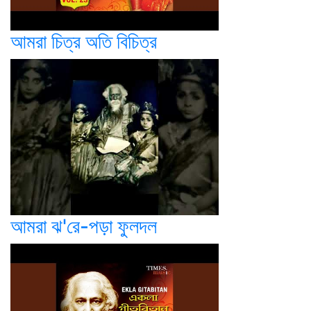
আমরা চিত্র অতি বিচিত্র
আমরা ঝ'রে-পড়া ফুলদল