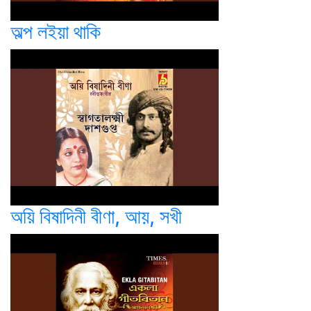
অল্প লইয়া থাকি
অয়ি বিষাদিনী বীণা, আয়, সখী