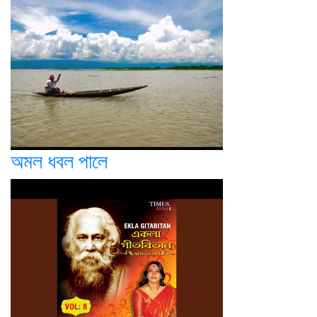
অমল ধবল পালে