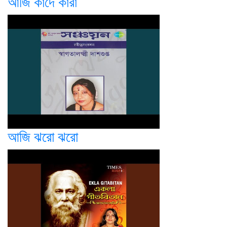
আজি কাঁদে কারা
আজি ঝরো ঝরো