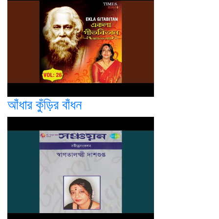
আঁধার কুঁড়ির বাঁধন