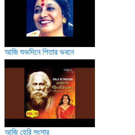
আজি শুভদিনে পিতার ভবনে
আজি হেরি সংসার