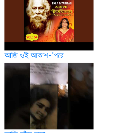
আজি ওই আকাশ-'পরে