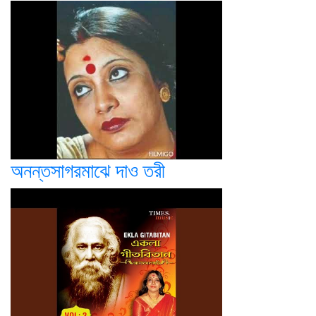
অনন্তসাগরমাঝে দাও তরী