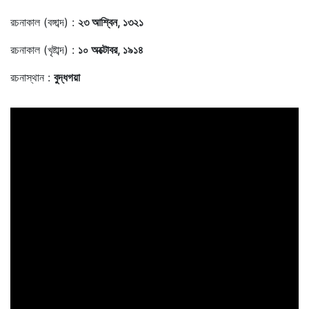
রচনাকাল (বঙ্গাব্দ) :
২৩ আশ্বিন, ১৩২১
রচনাকাল (খৃষ্টাব্দ) :
১০ অক্টোবর, ১৯১৪
রচনাস্থান :
বুদ্ধগয়া