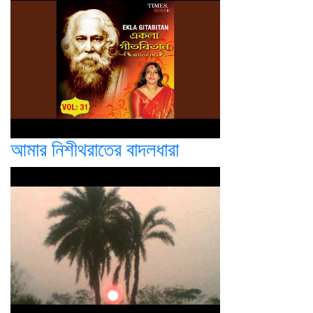
আমার নিশীথরাতের বাদলধারা