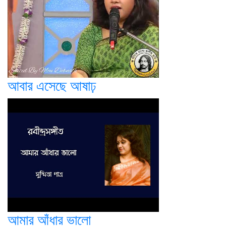
আবার এসেছে আষাঢ়
আমার আঁধার ভালো