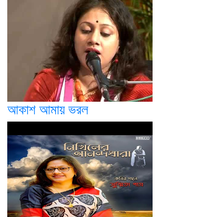
আকাশ আমায় ভরল