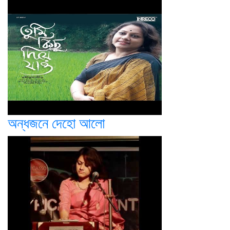
অন্ধজনে দেহো আলো