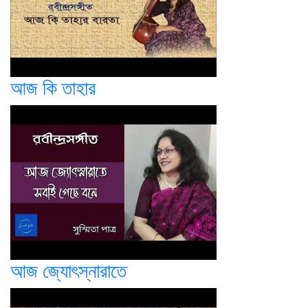
আজ কি তাহার
আজ জ্যোৎস্নারাতে