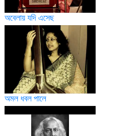
অবেলায় যদি এসেছ
অমল ধবল পালে