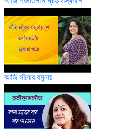
আজি শরততপনে প্রভাতস্বপনে
আজি সাঁঝের যমুনায়