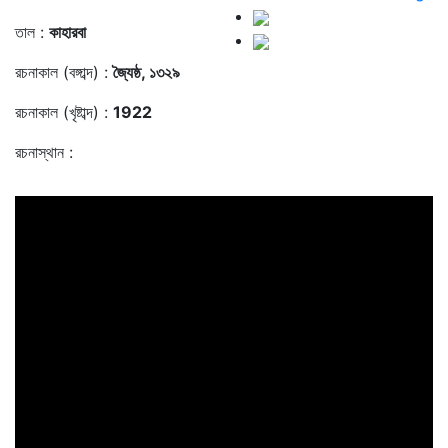
তাল :
কাহারবা
রচনাকাল (বঙ্গাব্দ) :
জ্যৈষ্ঠ, ১৩২৯
রচনাকাল (খৃষ্টাব্দ) :
1922
রচনাস্থান :