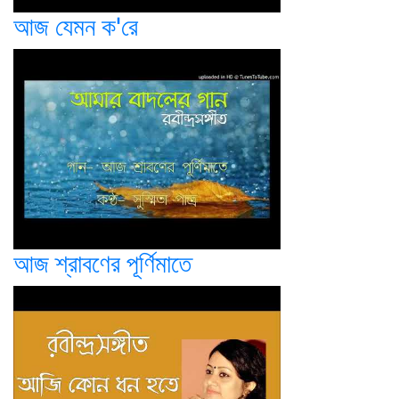
আজ যেমন ক'রে
আজ শ্রাবণের পূর্ণিমাতে