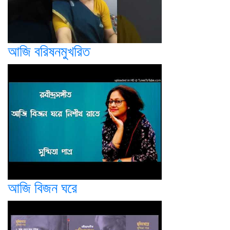
আজি বরিষনমুখরিত
আজি বিজন ঘরে