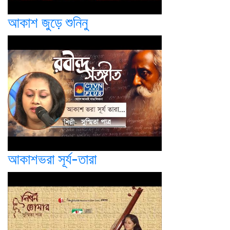
আকাশ জুড়ে শুনিনু
আকাশভরা সূর্য-তারা