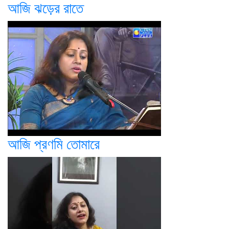
আজি ঝড়ের রাতে
আজি প্রণমি তোমারে