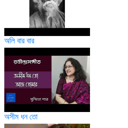
অলি বার বার
অসীম ধন তো