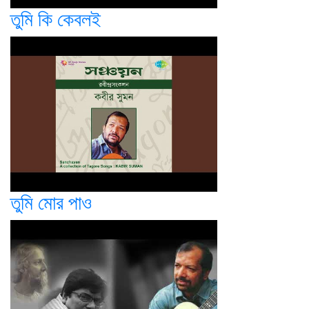
তুমি কি কেবলই
তুমি মোর পাও