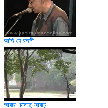
আজি যে রজনী
আবার এসেছে আষাঢ়