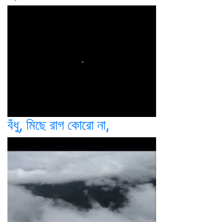
বঁধু, মিছে রাগ কোরো না,