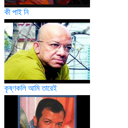
কী পাই নি
কৃষ্ণকলি আমি তারেই