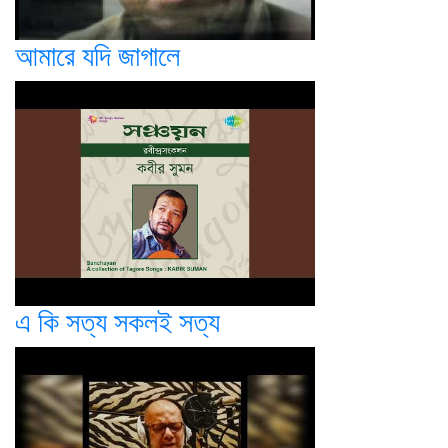
আমারে যদি জাগালে
এ কি সত্য সকলই সত্য