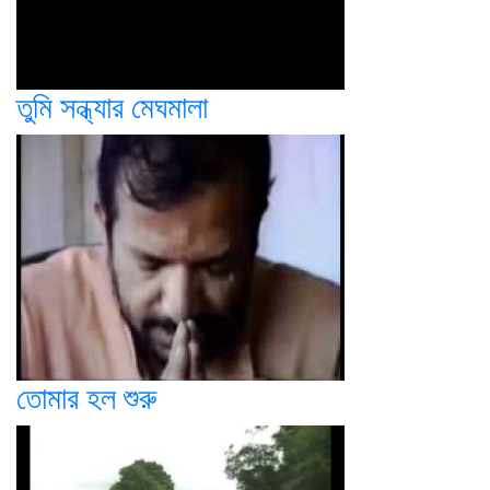
তুমি সন্ধ্যার মেঘমালা
তোমার হল শুরু