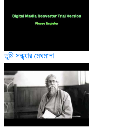
তুমি সন্ধ্যার মেঘমালা