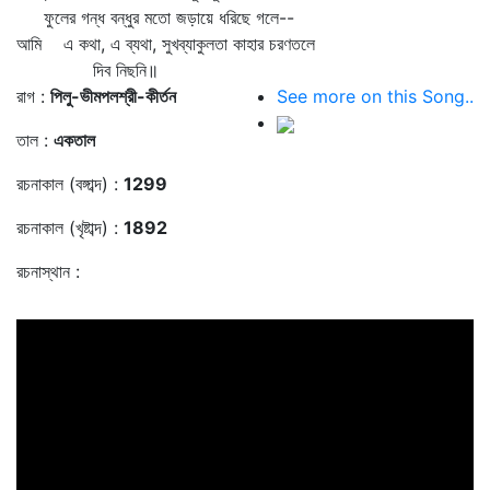
ফুলের গন্ধ বন্ধুর মতো জড়ায়ে ধরিছে গলে--
আমি এ কথা, এ ব্যথা, সুখব্যাকুলতা কাহার চরণতলে
দিব নিছনি॥
রাগ :
পিলু-ভীমপলশ্রী-কীর্তন
See more on this Song..
তাল :
একতাল
রচনাকাল (বঙ্গাব্দ) :
1299
রচনাকাল (খৃষ্টাব্দ) :
1892
রচনাস্থান :