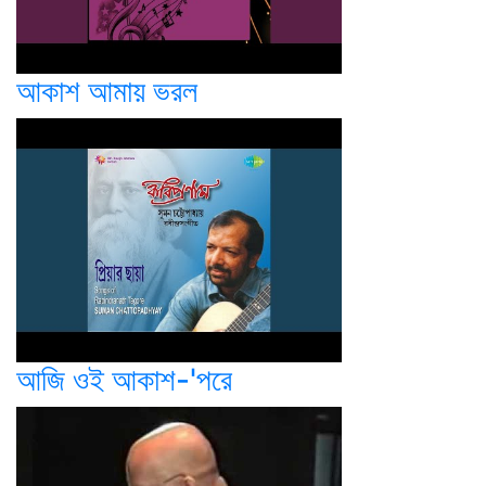
আকাশ আমায় ভরল
আজি ওই আকাশ-'পরে