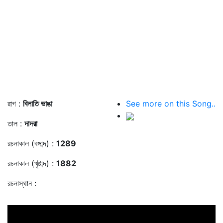
রাগ :
বিলাতি ভাঙা
See more on this Song..
তাল :
দাদরা
রচনাকাল (বঙ্গাব্দ) :
1289
রচনাকাল (খৃষ্টাব্দ) :
1882
রচনাস্থান :