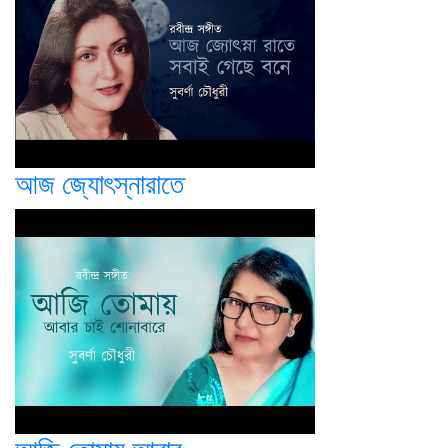
আজ জ্যোৎস্নারাতে