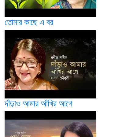
তোমার কাছে এ বর
দাঁড়াও আমার আঁখির আগে