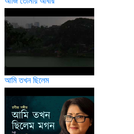
আজি তোমায় আবার
আমি তখন ছিলেম