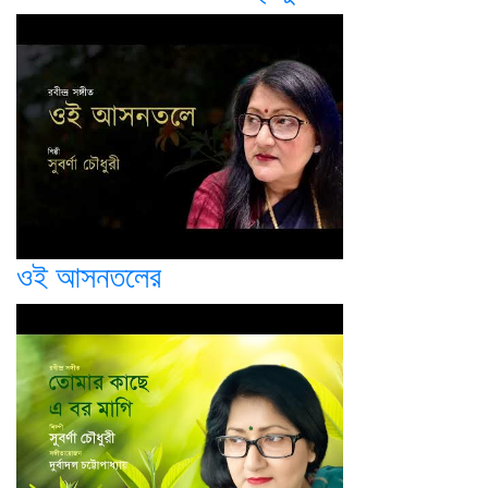
ওই আসনতলের