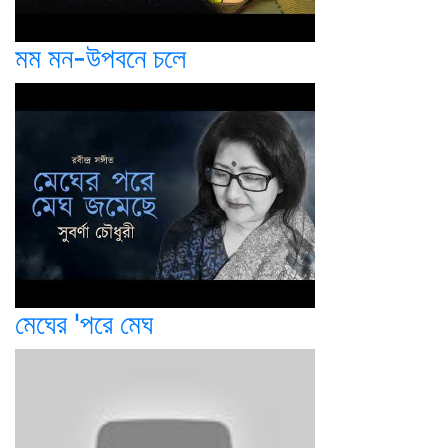
মম মন-উপবনে চলে
মেঘের 'পরে মেঘ