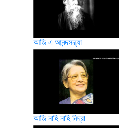
আজি এ আনন্দসন্ধ্যা
আজি নাহি নাহি নিদ্রা