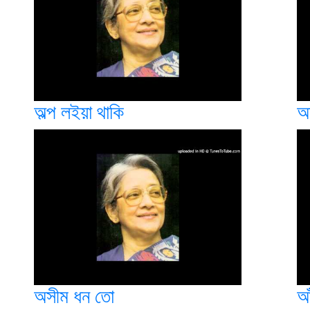
অল্প লইয়া থাকি
অ
অসীম ধন তো
আ