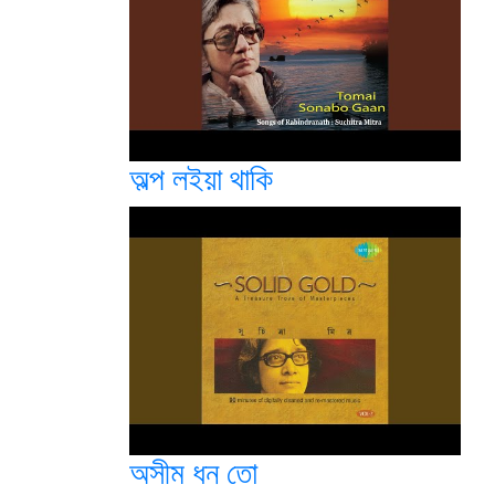
অল্প লইয়া থাকি
অসীম ধন তো