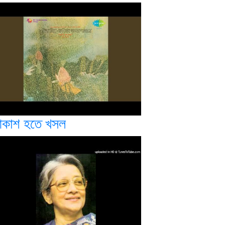
কাশ হতে খসল