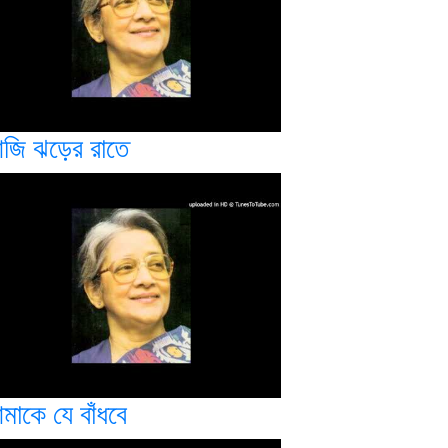
জি ঝড়ের রাতে
মাকে যে বাঁধবে