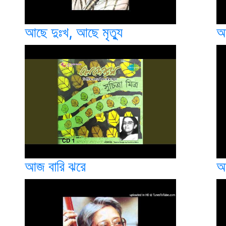
আছে দুঃখ, আছে মৃত্যু
আ
আজ বারি ঝরে
আ