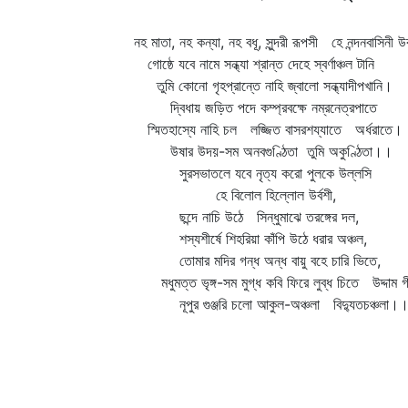
নহ মাতা, নহ কন্যা, নহ বধূ, সুন্দরী রূপসী হে নন্দনবাসিনী উর
গোষ্ঠে যবে নামে সন্ধ্যা শ্রান্ত দেহে স্বর্ণাঞ্চল টানি
তুমি কোনো গৃহপ্রান্তে নাহি জ্বালো সন্ধ্যাদীপখানি।
দ্বিধায় জড়িত পদে কম্প্রবক্ষে নম্রনেত্রপাতে
স্মিতহাস্যে নাহি চল লজ্জিত বাসরশয্যাতে অর্ধরাতে।
উষার উদয়-সম অনবগুণ্ঠিতা তুমি অকুণ্ঠিতা।।
সুরসভাতলে যবে নৃত্য করো পুলকে উল্লসি
হে বিলোল হিল্লোল উর্বশী,
ছন্দে নাচি উঠে সিন্ধুমাঝে তরঙ্গের দল,
শস্যশীর্ষে শিহরিয়া কাঁপি উঠে ধরার অঞ্চল,
তোমার মদির গন্ধ অন্ধ বায়ু বহে চারি ভিতে,
মধুমত্ত ভৃঙ্গ-সম মুগ্ধ কবি ফিরে লুব্ধ চিতে উদ্দাম 
নূপুর গুঞ্জরি চলো আকুল-অঞ্চলা বিদ্যুতচঞ্চলা।