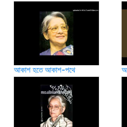
আকাশ হতে আকাশ-পথে
আ