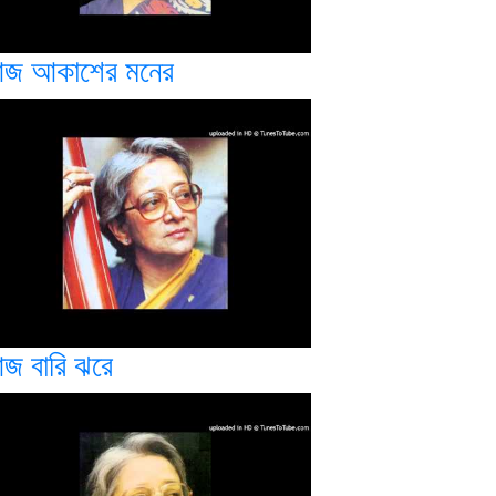
জ আকাশের মনের
জ বারি ঝরে