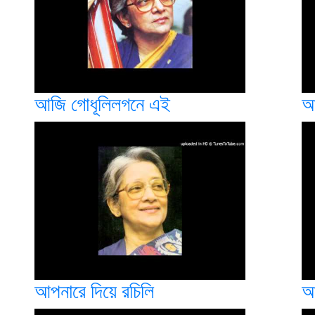
আজি গোধূলিলগনে এই
আ
আপনারে দিয়ে রচিলি
আ