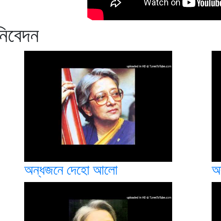
 নিবেদন
অন্ধজনে দেহো আলো
অ