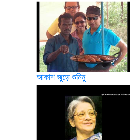
আকাশ জুড়ে শুনিনু