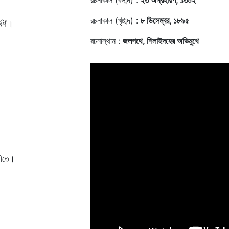
রচনাকাল (বঙ্গাব্দ) :
২৩ অগ্রহায়ণ, ১৩০২
রচনাকাল (খৃষ্টাব্দ) :
৮ ডিসেম্বর, ১৮৯৫
্বশী।
রচনাস্থান :
জলপথে, শিলাইদহের অভিমুখে
গীতে।
।