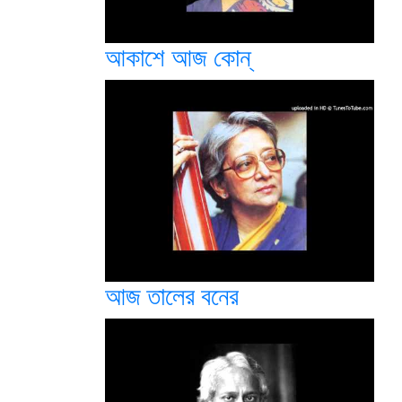
আকাশে আজ কোন্
আজ তালের বনের