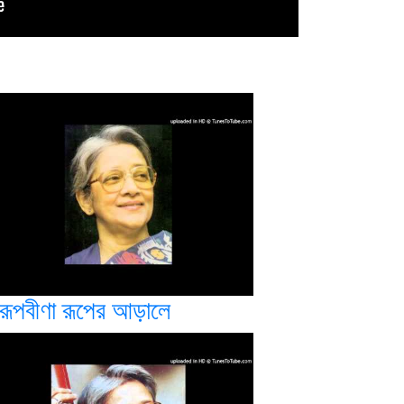
রূপবীণা রূপের আড়ালে