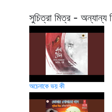
সুচিত্রা মিত্র - অন্যান্য
অচেনাকে ভয় কী