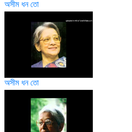
অসীম ধন তো
অসীম ধন তো