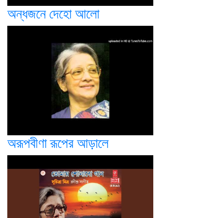
অন্ধজনে দেহো আলো
অরূপবীণা রূপের আড়ালে