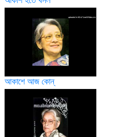
আকাশ হতে খসল
আকাশে আজ কোন্