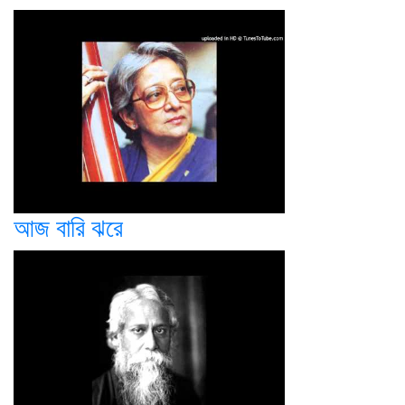
আজ বারি ঝরে