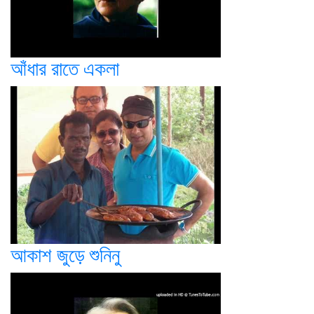
আঁধার রাতে একলা
আকাশ জুড়ে শুনিনু