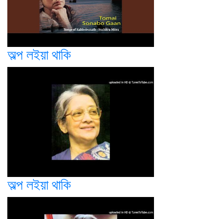
অল্প লইয়া থাকি
অল্প লইয়া থাকি