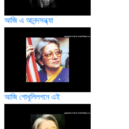
আজি এ আনন্দসন্ধ্যা
আজি গোধূলিলগনে এই