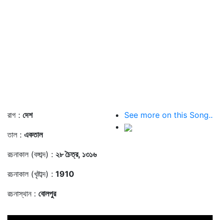
রাগ :
দেশ
See more on this Song..
তাল :
একতাল
রচনাকাল (বঙ্গাব্দ) :
২৮ চৈত্র, ১৩১৬
রচনাকাল (খৃষ্টাব্দ) :
1910
রচনাস্থান :
বোলপুর