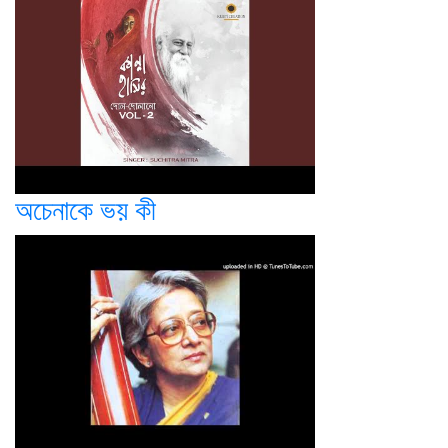
অচেনাকে ভয় কী