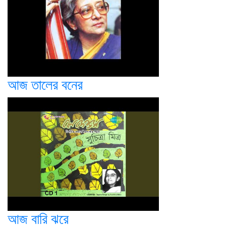
আজ তালের বনের
আজ বারি ঝরে