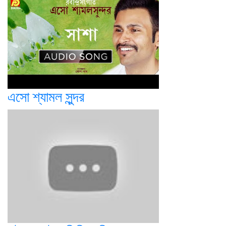
এসো শ্যামল সুন্দর