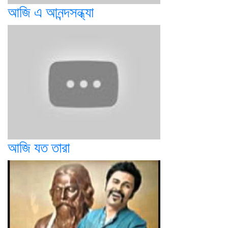
আজি এ আনন্দসন্ধ্যা
আজি যত তারা