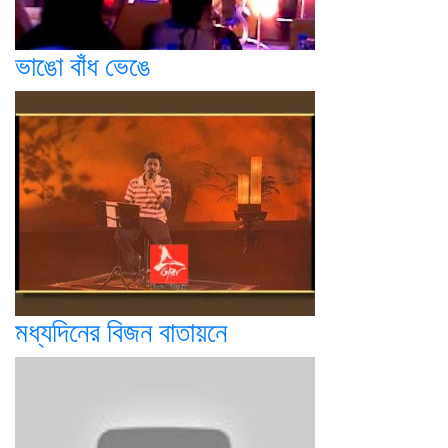
ভাঙো বাঁধ ভেঙে
মধ্যদিনের বিজন বাতায়নে