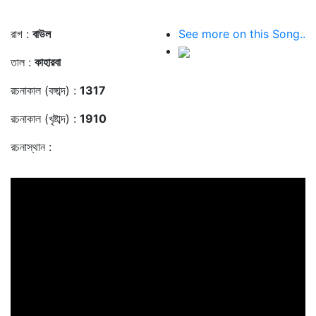
রাগ :
বাউল
See more on this Song..
তাল :
কাহারবা
রচনাকাল (বঙ্গাব্দ) :
1317
রচনাকাল (খৃষ্টাব্দ) :
1910
রচনাস্থান :