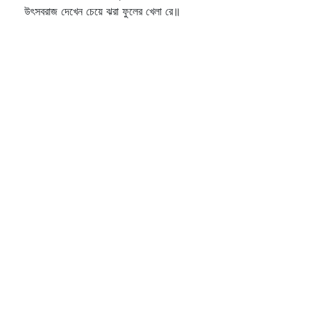
উৎসবরাজ দেখেন চেয়ে ঝরা ফুলের খেলা রে॥