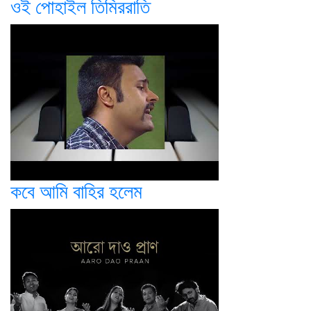
ওই পোহাইল তিমিররাতি
কবে আমি বাহির হলেম