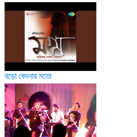
বড়ো বেদনার মতো