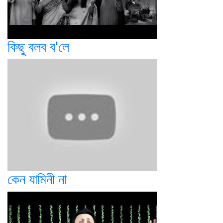
কিছু বলব ব'লে
কেন যামিনী না