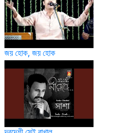
জয় হোক, জয় হোক
দূরদেশী সেই রাখাল