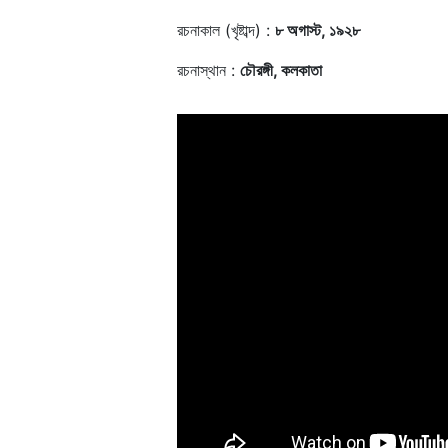
রচনাকাল (খৃষ্টাব্দ) :
৮ অগাস্ট, ১৯২৮
রচনাস্থান :
চৌরঙ্গী, কলকাতা