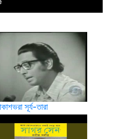
কাশভরা সূর্য-তারা