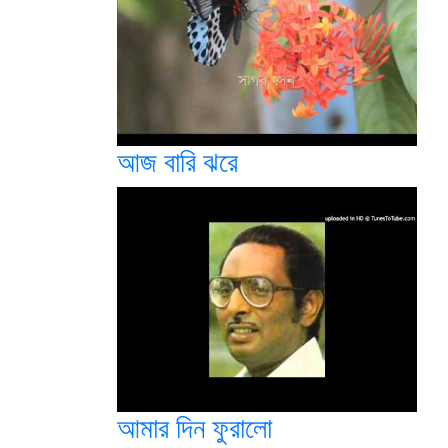
আজ বারি ঝরে
আমার দিন ফুরালো