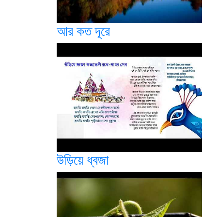
আর কত দূরে
উড়িয়ে ধ্বজা