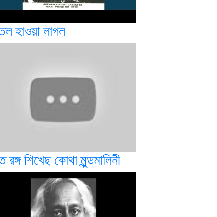
তল হাওয়া লাগল
 রঙ্গ শিখেছ কোথা মুন্ডমালিনী