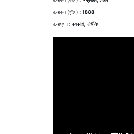
রচনাকাল (বঙ্গাব্দ) :
অগ্রহায়ণ, ১২৯৫
রচনাকাল (খৃষ্টাব্দ) :
1888
রচনাস্থান :
কলকাতা, দার্জিলিং