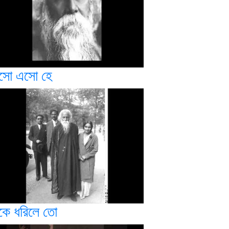
সো এসো হে
কে ধরিলে তো