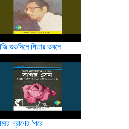
জি শুভদিনে পিতার ভবনে
মার প্রাণের 'পরে