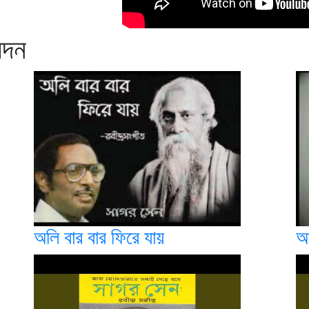
েদন
অলি বার বার ফিরে যায়
আ