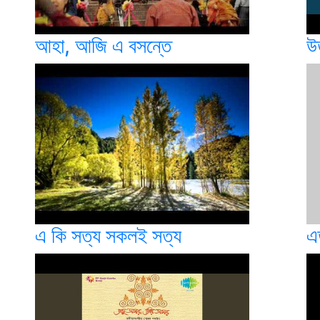
আহা, আজি এ বসন্তে
উ
এ কি সত্য সকলই সত্য
এত