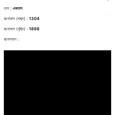
তাল :
একতাল
রচনাকাল (বঙ্গাব্দ) :
1304
রচনাকাল (খৃষ্টাব্দ) :
1898
রচনাস্থান :