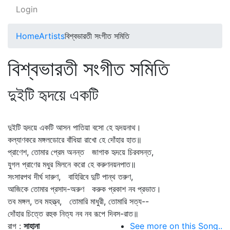
Login
Home
Artists
বিশ্বভারতী সংগীত সমিতি
বিশ্বভারতী সংগীত সমিতি
দুইটি হৃদয়ে একটি
দুইটি হৃদয়ে একটি আসন পাতিয়া বসো হে হৃদয়নাথ।
কল্যাণকরে মঙ্গলডোরে বাঁধিয়া রাখো হে দোঁহার হাত॥
প্রাণেশ, তোমার প্রেম অনন্ত জাগাক হৃদয়ে চিরবসন্ত,
যুগল প্রাণের মধুর মিলনে করো হে করুণনয়নপাত॥
সংসারপথ দীর্ঘ দারুণ, বাহিরিবে দুটি পান্থ তরুণ,
আজিকে তোমার প্রসাদ-অরুণ করুক প্রকাশ নব প্রভাত।
তব মঙ্গল, তব মহত্ত্ব, তোমারি মাধুরী, তোমারি সত্য--
দোঁহার চিত্তে রহুক নিত্য নব নব রূপে দিবস-রাত॥
রাগ :
সাহানা
See more on this Song..