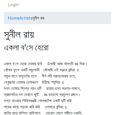
Login
Home
Artists
সুনীল রায়
সুনীল রায়
একলা ব'সে হেরো
একলা ব'সে হেরো তোমার ছবি এঁকেছি আজ বাসন্তী রঙ দিয়া।
খোঁপার ফুলে একটি মধুলোভী মৌমাছি ওই গুঞ্জরে বন্দিয়া ॥
সমুখ-পানে বালুতটের তলে শীর্ণ নদী শ্রান্তধারায় চলে,
বেণুচ্ছায়া তোমার চেলাঞ্চলে উঠিছে স্পন্দিয়া ॥
মগ্ন তোমার স্নিগ্ধ নয়ন দুটি ছায়ায় ছন্ন অরণ্য-অঙ্গনে,
প্রজাপতির দল যেখানে জুটি রঙ ছড়ালো প্রফুল্ল রঙ্গনে।
তপ্ত হাওয়ায় শিথিলমঞ্জরী গোলকচাঁপা একটি দুটি করি
পায়ের কাছে পড়ছে ঝরি ঝরি তোমারে নন্দিয়া ॥
ঘাটের ধারে কম্পিত ঝাউশাখে দোয়েল দোলে সঙ্গীতে চঞ্চলি,