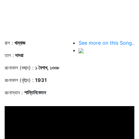
রাগ :
খাম্বাজ
See more on this Song..
তাল :
দাদরা
রচনাকাল (বঙ্গাব্দ) :
১ বৈশাখ, ১৩৩৮
রচনাকাল (খৃষ্টাব্দ) :
1931
রচনাস্থান :
শান্তিনিকেতন