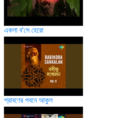
একলা ব'সে হেরো
শ্রাবণের পবনে আকুল