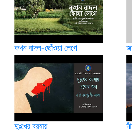
কখন বাদল-ছোঁওয়া লেগে
জা
দুঃখের বরষায়
নী