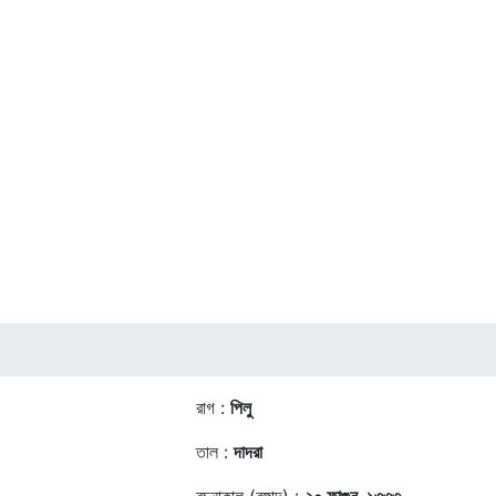
রাগ :
পিলু
তাল :
দাদরা