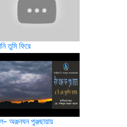
নি তুমি ফিরে
ল- অঞ্জনঘন পুঞ্জছায়ায়