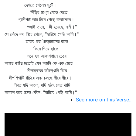
দেখতে গেলেম ছুটে।
সিঁড়ির মধ্যে যেতে যেতে
প্রদীপটা তার নিবে গেছে বাতাসেতে।
শুধাই তারে, "কী হয়েছে, বামী।"
সে কেঁদে কয় নিচে থেকে, "হারিয়ে গেছি আমি।"
তারায় ভরা চৈত্রমাসের রাতে
ফিরে গিয়ে ছাতে
মনে হল আকাশপানে চেয়ে
আমার বামীর মতোই যেন অমনি কে এক মেয়ে
নীলাম্বরের আঁচল্‌খানি ঘিরে
দীপশিখাটি বাঁচিয়ে একা চলছে ধীরে ধীরে।
নিবত যদি আলো, যদি হঠাৎ যেত থামি
আকাশ ভরে উঠত কেঁদে, "হারিয়ে গেছি আমি।"
See more on this Verse..