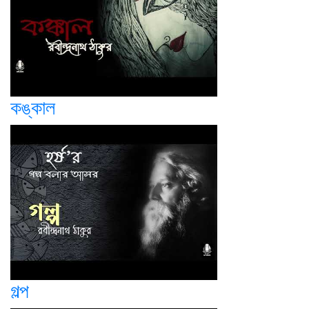
কঙ্কাল
গল্প