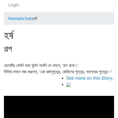
Login
Home
Artists
হর্ষ
হর্ষ
গল্প
ছেলেটির যেমনি কথা ফুটল অমনি সে বললে, 'গল্প বলো।'
দিদিমা বলতে শুরু করলেন, 'এক রাজপুত্তুর, কোটালের পুত্তুর, সদাগরের পুত্তুর--'
See more on this Story..