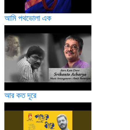
আমি পথভোলা এক
আর কত দূরে