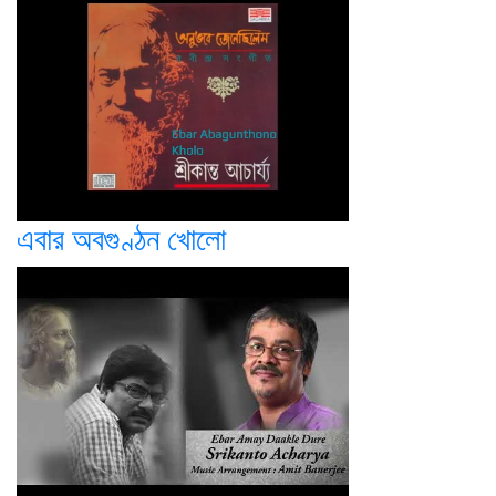
এবার অবগুণ্ঠন খোলো