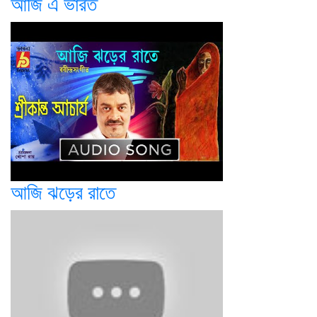
আজি এ ভারত
আজি ঝড়ের রাতে