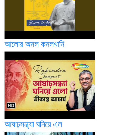
আলোর অমল কমলখানি
আষাঢ়সন্ধ্যা ঘনিয়ে এল