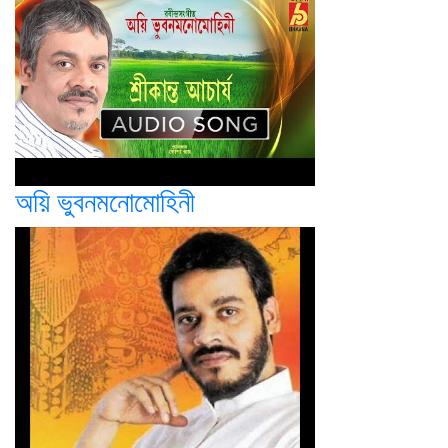
অয়ি ভুবনমনোমোহিনী