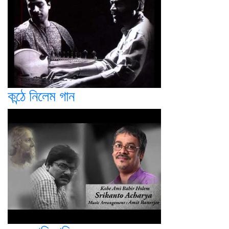
কন্ঠে নিলেম গান