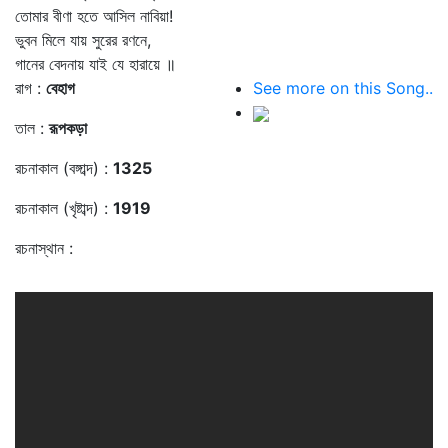
তোমার বীণা হতে আসিল নাবিয়া!
ভুবন মিলে যায় সুরের রণনে,
গানের বেদনায় যাই যে হারায়ে ॥
রাগ :
বেহাগ
See more on this Song..
তাল :
রূপকড়া
রচনাকাল (বঙ্গাব্দ) :
1325
রচনাকাল (খৃষ্টাব্দ) :
1919
রচনাস্থান :