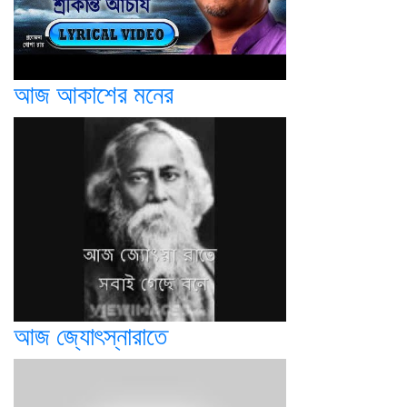
আজ আকাশের মনের
আজ জ্যোৎস্নারাতে