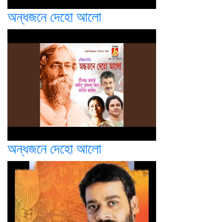
অন্ধজনে দেহো আলো
অন্ধজনে দেহো আলো