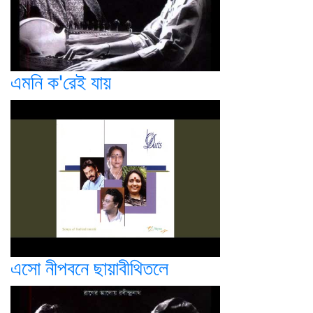
এমনি ক'রেই যায়
এসো নীপবনে ছায়াবীথিতলে