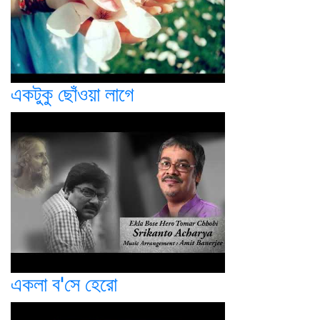
একটুকু ছোঁওয়া লাগে
একলা ব'সে হেরো