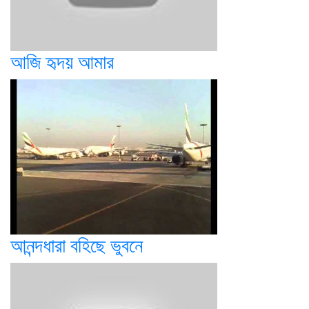
আজি হৃদয় আমার
আনন্দধারা বহিছে ভুবনে