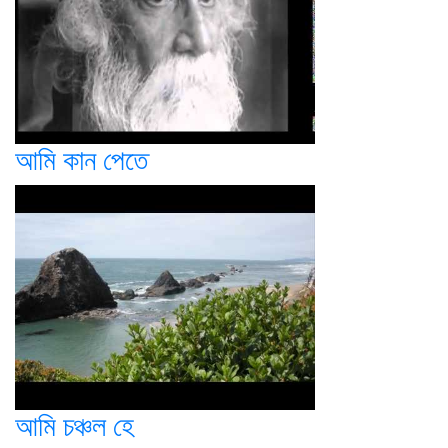
আমি কান পেতে
আমি চঞ্চল হে