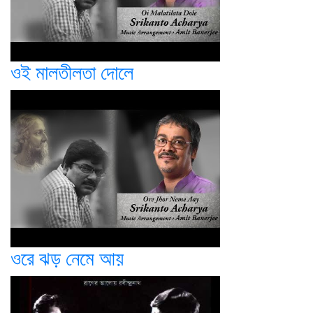
ওই মালতীলতা দোলে
ওরে ঝড় নেমে আয়