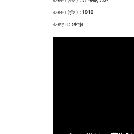
রচনাকাল (বঙ্গাব্দ) :
১৮ আষাঢ়, ১৩১৭
রচনাকাল (খৃষ্টাব্দ) :
1910
রচনাস্থান :
বোলপুর