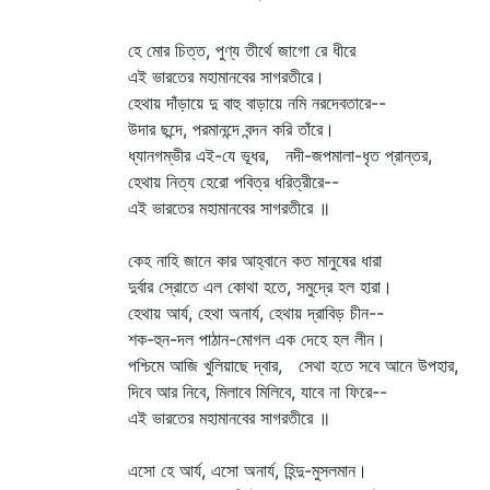
হে মোর চিত্ত, পুণ্য তীর্থে জাগো রে ধীরে
এই ভারতের মহামানবের সাগরতীরে।
হেথায় দাঁড়ায়ে দু বাহু বাড়ায়ে নমি নরদেবতারে--
উদার ছন্দে, পরমানন্দে বন্দন করি তাঁরে।
ধ্যানগম্ভীর এই-যে ভূধর, নদী-জপমালা-ধৃত প্রান্তর,
হেথায় নিত্য হেরো পবিত্র ধরিত্রীরে--
এই ভারতের মহামানবের সাগরতীরে ॥
কেহ নাহি জানে কার আহ্বানে কত মানুষের ধারা
দুর্বার স্রোতে এল কোথা হতে, সমুদ্রে হল হারা।
হেথায় আর্য, হেথা অনার্য, হেথায় দ্রাবিড় চীন--
শক-হুন-দল পাঠান-মোগল এক দেহে হল লীন।
পশ্চিমে আজি খুলিয়াছে দ্বার, সেথা হতে সবে আনে উপহার,
দিবে আর নিবে, মিলাবে মিলিবে, যাবে না ফিরে--
এই ভারতের মহামানবের সাগরতীরে ॥
এসো হে আর্য, এসো অনার্য, হিন্দু-মুসলমান।