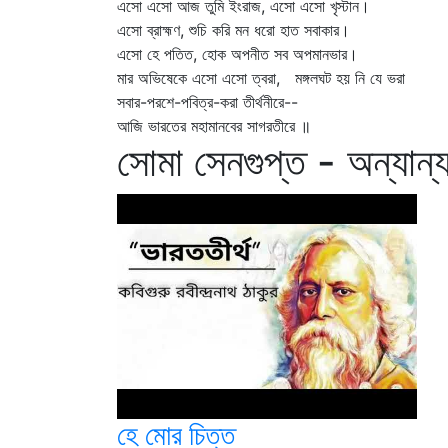
এসো এসো আজ তুমি ইংরাজ, এসো এসো খৃস্টান।
এসো ব্রাহ্মণ, শুচি করি মন ধরো হাত সবাকার।
এসো হে পতিত, হোক অপনীত সব অপমানভার।
মার অভিষেকে এসো এসো ত্বরা, মঙ্গলঘট হয় নি যে ভরা
সবার-পরশে-পবিত্র-করা তীর্থনীরে--
আজি ভারতের মহামানবের সাগরতীরে ॥
সোমা সেনগুপ্ত - অন্যান্
হে মোর চিত্ত