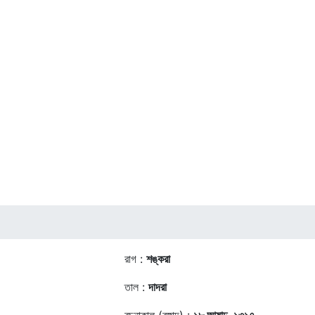
রাগ :
শঙ্করা
তাল :
দাদরা