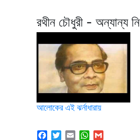
রথীন চৌধুরী - অন্যান্য ন
আলোকের এই ঝর্নাধারায়