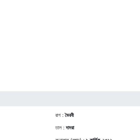
রাগ :
ভৈরবী
তাল :
দাদরা