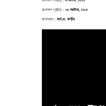
রচনাকাল (বঙ্গাব্দ) :
৯ কার্তিক, ১৩২২
রচনাকাল (খৃষ্টাব্দ) :
২৬ অক্টোবর, ১৯১৫
রচনাস্থান :
মার্তণ্ড, কাশ্মীর