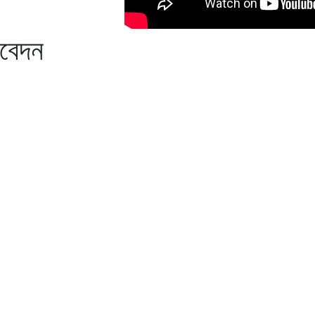
িবেদন