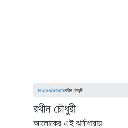
Home
Artists
রথীন চৌধুরী
রথীন চৌধুরী
আলোকের এই ঝর্নাধারায়