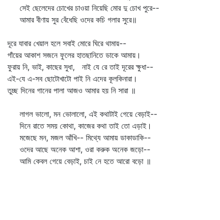
সেই ছেলেদের চোখের চাওয়া নিয়েছি মোর দু চোখ পুরে--
আমার বীণায় সুর বেঁধেছি ওদের কচি গলার সুরে॥
দূরে যাবার খেয়াল হলে সবাই মোরে ঘিরে থামায়--
গাঁয়ের আকাশ সজনে ফুলের হাতছানিতে ডাকে আমায়।
ফুরায় নি, ভাই, কাছের সুধা, নাই যে রে তাই দূরের ক্ষুধা--
এই-যে এ-সব ছোটোখাটো পাই নি এদের কূলকিনারা।
তুচ্ছ দিনের গানের পালা আজও আমার হয় নি সারা ॥
লাগল ভালো, মন ভোলালো, এই কথাটাই গেয়ে বেড়াই--
দিনে রাতে সময় কোথা, কাজের কথা তাই তো এড়াই।
মজেছে মন, মজল আঁখি-- মিথ্যে আমায় ডাকাডাকি--
ওদের আছে অনেক আশা, ওরা করুক অনেক জড়ো--
আমি কেবল গেয়ে বেড়াই, চাই নে হতে আরো বড়ো ॥