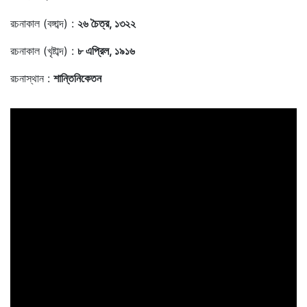
রচনাকাল (বঙ্গাব্দ) :
২৬ চৈত্র, ১৩২২
রচনাকাল (খৃষ্টাব্দ) :
৮ এপ্রিল, ১৯১৬
রচনাস্থান :
শান্তিনিকেতন