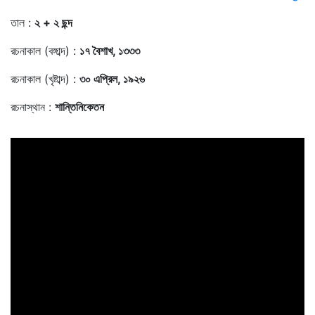
তাল :
২ + ২ ছন্দ
রচনাকাল (বঙ্গাব্দ) :
১৭ বৈশাখ, ১৩৩৩
রচনাকাল (খৃষ্টাব্দ) :
৩০ এপ্রিল, ১৯২৬
রচনাস্থান :
শান্তিনিকেতন