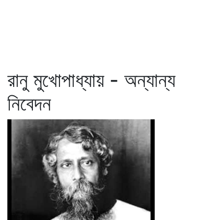
রানু মুখোপাধ্যায় - অন্যান্য
নিবেদন