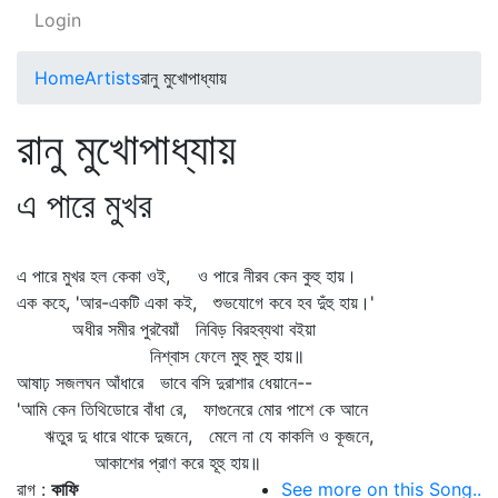
Login
Home
Artists
রানু মুখোপাধ্যায়
রানু মুখোপাধ্যায়
এ পারে মুখর
এ পারে মুখর হল কেকা ওই, ও পারে নীরব কেন কুহু হায়।
এক কহে, 'আর-একটি একা কই, শুভযোগে কবে হব দুঁহু হায়।'
অধীর সমীর পুরবৈয়াঁ নিবিড় বিরহব্যথা বইয়া
নিশ্বাস ফেলে মুহু মুহু হায়॥
আষাঢ় সজলঘন আঁধারে ভাবে বসি দুরাশার ধেয়ানে--
'আমি কেন তিথিডোরে বাঁধা রে, ফাগুনেরে মোর পাশে কে আনে
ঋতুর দু ধারে থাকে দুজনে, মেলে না যে কাকলি ও কূজনে,
আকাশের প্রাণ করে হূহু হায়॥
রাগ :
কাফি
See more on this Song..