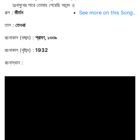
দুঃখসুখের পারে তোমায় পেয়েছি আনন্দ ॥
রাগ :
কীর্তন
See more on this Song..
তাল :
তেওরা
রচনাকাল (বঙ্গাব্দ) :
শ্রাবণ, ১৩৩৯
রচনাকাল (খৃষ্টাব্দ) :
1932
রচনাস্থান :