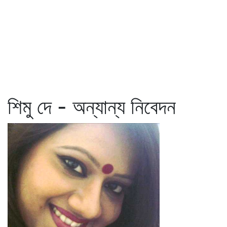
শিমু দে - অন্যান্য নিবেদন