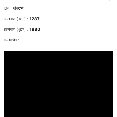
তাল :
ঝাঁপতাল
রচনাকাল (বঙ্গাব্দ) :
1287
রচনাকাল (খৃষ্টাব্দ) :
1880
রচনাস্থান :