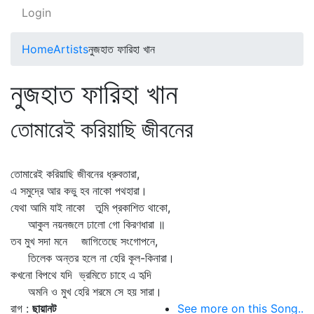
Login
Home
Artists
নুজহাত ফারিহা খান
নুজহাত ফারিহা খান
তোমারেই করিয়াছি জীবনের
তোমারেই করিয়াছি জীবনের ধ্রুবতারা,
এ সমুদ্রে আর কভু হব নাকো পথহারা।
যেথা আমি যাই নাকো তুমি প্রকাশিত থাকো,
আকুল নয়নজলে ঢালো গো কিরণধারা ॥
তব মুখ সদা মনে জাগিতেছে সংগোপনে,
তিলেক অন্তর হলে না হেরি কূল-কিনারা।
কখনো বিপথে যদি ভ্রমিতে চাহে এ হৃদি
অমনি ও মুখ হেরি শরমে সে হয় সারা।
রাগ :
ছায়ানট
See more on this Song..