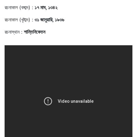
রচনাকাল (বঙ্গাব্দ) :
১৭ মাঘ, ১৩৪২
রচনাকাল (খৃষ্টাব্দ) :
৩১ জানুয়ারি, ১৯৩৬
রচনাস্থান :
শান্তিনিকেতন